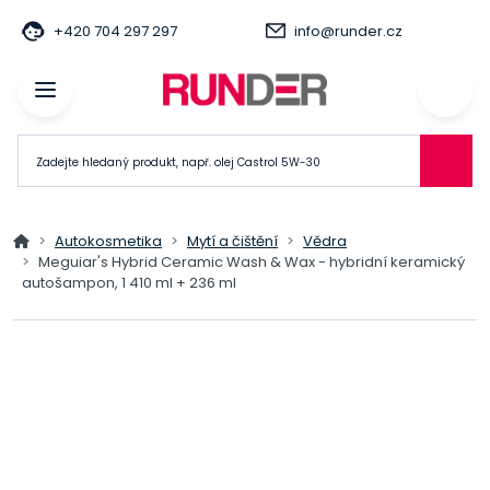
+420 704 297 297
info@runder.cz
Autokosmetika
Mytí a čištění
Vědra
Meguiar's Hybrid Ceramic Wash & Wax - hybridní keramický
autošampon, 1 410 ml + 236 ml