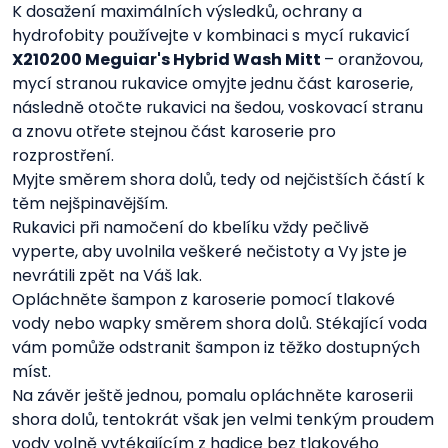
K dosažení maximálních výsledků, ochrany a
hydrofobity používejte v kombinaci s mycí rukavicí
X210200 Meguiar's Hybrid Wash Mitt
– oranžovou,
mycí stranou rukavice omyjte jednu část karoserie,
následně otočte rukavici na šedou, voskovací stranu
a znovu otřete stejnou část karoserie pro
rozprostření.
Myjte směrem shora dolů, tedy od nejčistších částí k
těm nejšpinavějším.
Rukavici při namočení do kbelíku vždy pečlivě
vyperte, aby uvolnila veškeré nečistoty a Vy jste je
nevrátili zpět na Váš lak.
Opláchněte šampon z karoserie pomocí tlakové
vody nebo wapky směrem shora dolů. Stékající voda
vám pomůže odstranit šampon iz těžko dostupných
míst.
Na závěr ještě jednou, pomalu opláchněte karoserii
shora dolů, tentokrát však jen velmi tenkým proudem
vody volně vytékajícím z hadice bez tlakového