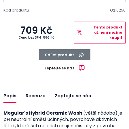
Kód produktu
G210256
709 Kč
Tento produkt
už není možné
Cena bez DPH : 586 Kč
koupit
Sdílet produkt
Zeptejte se nás
Popis
Recenze
Zeptejte se nás
Meguiar's Hybrid Ceramic Wash
(větší nádoba) je
pH neutrální směsí účinných, povrchově aktivních
látek, které šetrně odstraňují nečistoty z povrchu