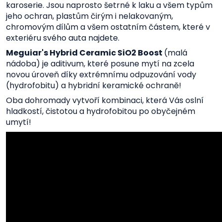
karoserie. Jsou naprosto šetrné k laku a všem typům
jeho ochran, plastům čirým i nelakovaným,
chromovým dílům a všem ostatním částem, které v
exteriéru svého auta najdete.
Meguiar's Hybrid Ceramic SiO2 Boost
(malá
nádoba) je aditivum, které posune mytí na zcela
novou úroveň díky extrémnímu odpuzování vody
(hydrofobitu) a hybridní keramické ochraně!
Oba dohromady vytvoří kombinaci, která Vás oslní
hladkostí, čistotou a hydrofobitou po obyčejném
umytí!