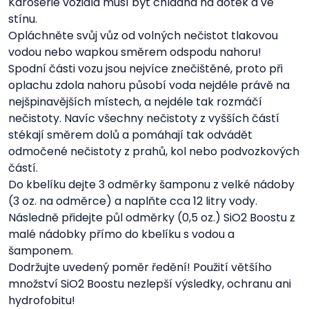
Karoserie vozidla musí být chladná na dotek a ve
stínu.
Opláchněte svůj vůz od volných nečistot tlakovou
vodou nebo wapkou směrem odspodu nahoru!
Spodní části vozu jsou nejvíce znečištěné, proto při
oplachu zdola nahoru působí voda nejdéle právě na
nejšpinavějších místech, a nejdéle tak rozmáčí
nečistoty. Navíc všechny nečistoty z vyšších částí
stékají směrem dolů a pomáhají tak odvádět
odmočené nečistoty z prahů, kol nebo podvozkových
částí.
Do kbelíku dejte 3 odměrky šamponu z velké nádoby
(3 oz. na odměrce) a naplňte cca 12 litry vody.
Následně přidejte půl odměrky (0,5 oz.) SiO2 Boostu z
malé nádobky přímo do kbelíku s vodou a
šamponem.
Dodržujte uvedený poměr ředění! Použití většího
množství SiO2 Boostu nezlepší výsledky, ochranu ani
hydrofobitu!