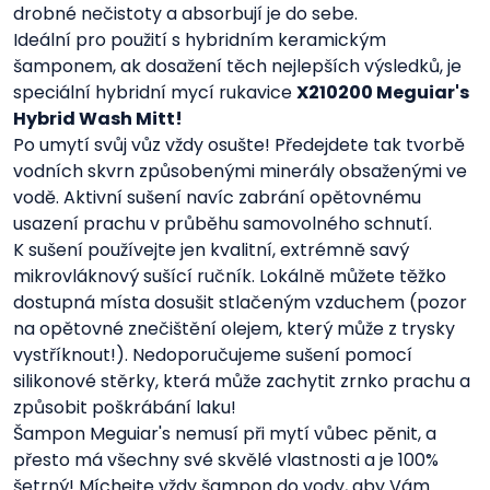
drobné nečistoty a absorbují je do sebe.
Ideální pro použití s ​​hybridním keramickým
šamponem, ak dosažení těch nejlepších výsledků, je
speciální hybridní mycí rukavice
X210200 Meguiar's
Hybrid Wash Mitt!
Po umytí svůj vůz vždy osušte! Předejdete tak tvorbě
vodních skvrn způsobenými minerály obsaženými ve
vodě. Aktivní sušení navíc zabrání opětovnému
usazení prachu v průběhu samovolného schnutí.
K sušení používejte jen kvalitní, extrémně savý
mikrovláknový sušící ručník. Lokálně můžete těžko
dostupná místa dosušit stlačeným vzduchem (pozor
na opětovné znečištění olejem, který může z trysky
vystříknout!). Nedoporučujeme sušení pomocí
silikonové stěrky, která může zachytit zrnko prachu a
způsobit poškrábání laku!
Šampon Meguiar's nemusí při mytí vůbec pěnit, a
přesto má všechny své skvělé vlastnosti a je 100%
šetrný! Míchejte vždy šampon do vody, aby Vám