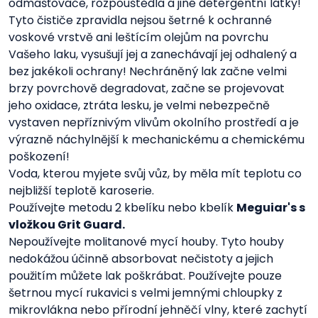
odmašťovače, rozpouštědla a jiné detergentní látky!
Tyto čističe zpravidla nejsou šetrné k ochranné
voskové vrstvě ani leštícím olejům na povrchu
Vašeho laku, vysušují jej a zanechávají jej odhalený a
bez jakékoli ochrany! Nechráněný lak začne velmi
brzy povrchově degradovat, začne se projevovat
jeho oxidace, ztráta lesku, je velmi nebezpečně
vystaven nepříznivým vlivům okolního prostředí a je
výrazně náchylnější k mechanickému a chemickému
poškození!
Voda, kterou myjete svůj vůz, by měla mít teplotu co
nejbližší teplotě karoserie.
Používejte metodu 2 kbelíku nebo kbelík
Meguiar's s
vložkou Grit Guard.
Nepoužívejte molitanové mycí houby. Tyto houby
nedokážou účinně absorbovat nečistoty a jejich
použitím můžete lak poškrábat. Používejte pouze
šetrnou mycí rukavici s velmi jemnými chloupky z
mikrovlákna nebo přírodní jehněčí vlny, které zachytí