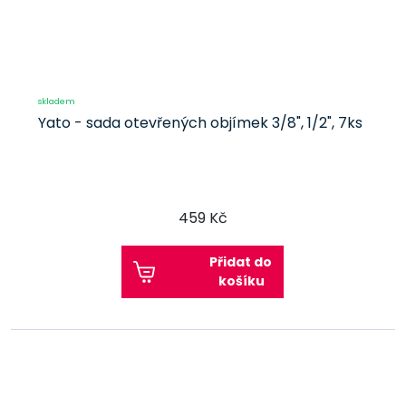
skladem
Yato - sada otevřených objímek 3/8", 1/2", 7ks
459 Kč
Přidat do
košíku