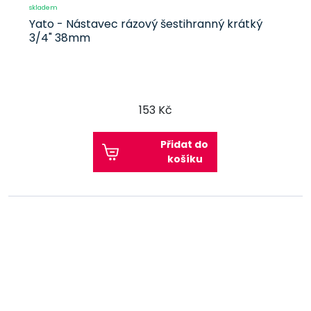
skladem
Yato - Nástavec rázový šestihranný krátký
3/4" 38mm
153 Kč
Přidat do
košíku