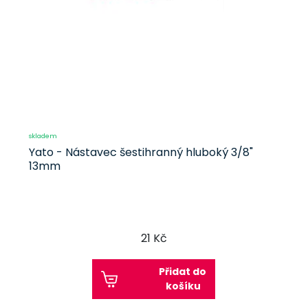
skladem
Yato - Nástavec šestihranný hluboký 3/8"
13mm
21 Kč
Přidat do
košíku