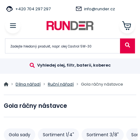
+420 704 297 297
info@runder.cz
Vyhledej olej, filtr, baterii, koberec
Dílna nářadí
Ruční nářadí
Gola ráčny nástavce
Gola ráčny nástavce
Gola sady
Sortiment 1/4"
Sortiment 3/8"
Sort