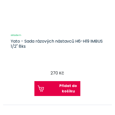
skladem
Yato - Sada rázových nástavců H6-H19 IMBUS
1/2" 8ks
270 Kč
Přidat do
košíku