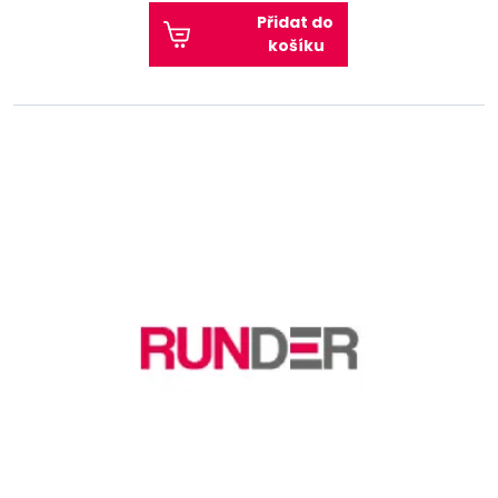
Přidat do
košíku