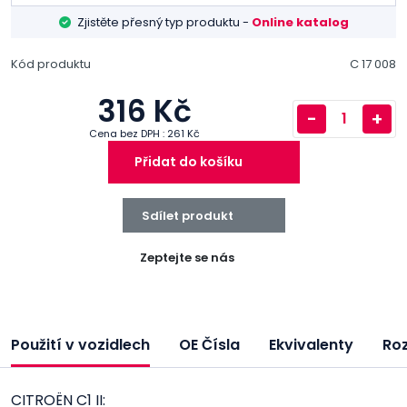
Zjistěte přesný typ produktu -
Online katalog
Kód produktu
C 17 008
316 Kč
-
+
Cena bez DPH : 261 Kč
Přidat do košíku
Sdílet produkt
Zeptejte se nás
Použití v vozidlech
OE Čísla
Ekvivalenty
Ro
CITROËN C1 II: