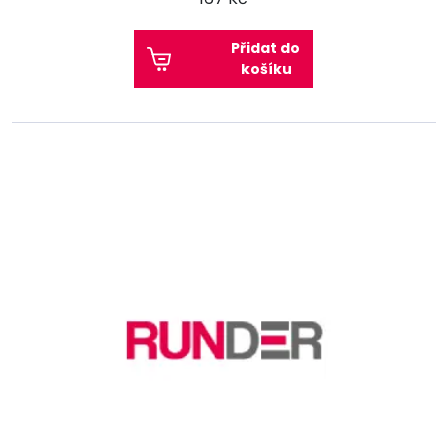
Přidat do
košíku