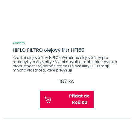
skladem
HIFLO FILTRO olejový filtr HF160
Kvalitní olejové filtry HIFLO • Výměnné olejové filtry pro
motocykly a čtyřkolky • Vysoká kvalita materiálu • Vysoká
propustnost • Výborná filtrace Olejové filtry HIFLO mají
mnoho vlastností, které převyšují
187 Kč
Přidat do
košíku