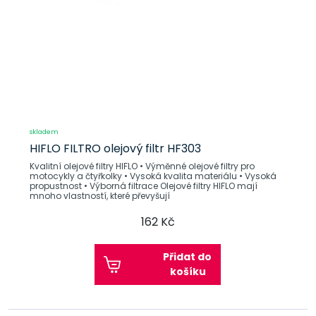
skladem
HIFLO FILTRO olejový filtr HF303
Kvalitní olejové filtry HIFLO • Výměnné olejové filtry pro
motocykly a čtyřkolky • Vysoká kvalita materiálu • Vysoká
propustnost • Výborná filtrace Olejové filtry HIFLO mají
mnoho vlastností, které převyšují
162 Kč
Přidat do
košíku