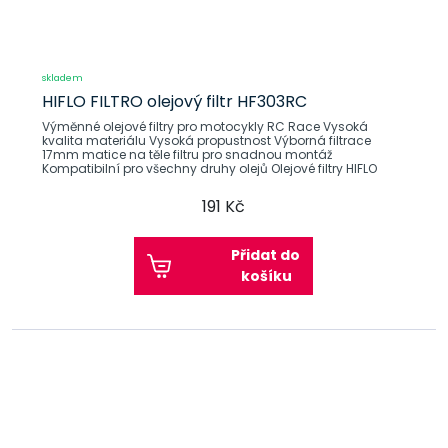
skladem
HIFLO FILTRO olejový filtr HF303RC
Výměnné olejové filtry pro motocykly RC Race Vysoká
kvalita materiálu Vysoká propustnost Výborná filtrace
17mm matice na těle filtru pro snadnou montáž
Kompatibilní pro všechny druhy olejů Olejové filtry HIFLO
191 Kč
Přidat do
košíku