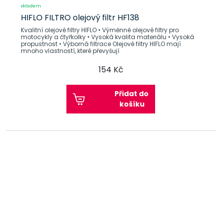
skladem
HIFLO FILTRO olejový filtr HF138
Kvalitní olejové filtry HIFLO • Výměnné olejové filtry pro
motocykly a čtyřkolky • Vysoká kvalita materiálu • Vysoká
propustnost • Výborná filtrace Olejové filtry HIFLO mají
mnoho vlastností, které převyšují
154 Kč
Přidat do
košíku