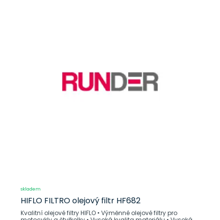
skladem
HIFLO FILTRO olejový filtr HF682
Kvalitní olejové filtry HIFLO • Výměnné olejové filtry pro
motocykly a čtyřkolky • Vysoká kvalita materiálu • Vysoká