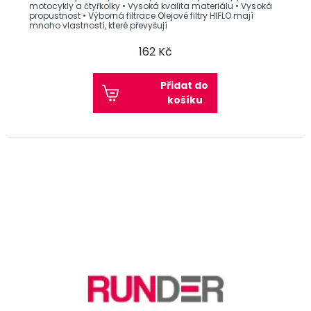
motocykly a čtyřkolky • Vysoká kvalita materiálu • Vysoká
propustnost • Výborná filtrace Olejové filtry HIFLO mají
mnoho vlastností, které převyšují
162 Kč
Přidat do
košíku