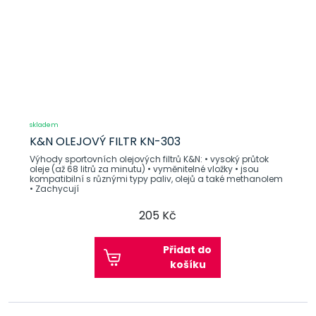
skladem
K&N OLEJOVÝ FILTR KN-303
Výhody sportovních olejových filtrů K&N: • vysoký průtok
oleje (až 68 litrů za minutu) • vyměnitelné vložky • jsou
kompatibilní s různými typy paliv, olejů a také methanolem
• Zachycují
205 Kč
Přidat do
košíku