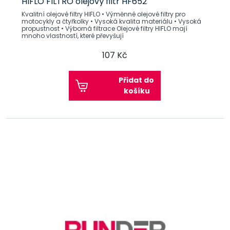
HIFLO FILTRO olejový filtr HF652
Kvalitní olejové filtry HIFLO • Výměnné olejové filtry pro
motocykly a čtyřkolky • Vysoká kvalita materiálu • Vysoká
propustnost • Výborná filtrace Olejové filtry HIFLO mají
mnoho vlastností, které převyšují
107 Kč
Přidat do
košíku