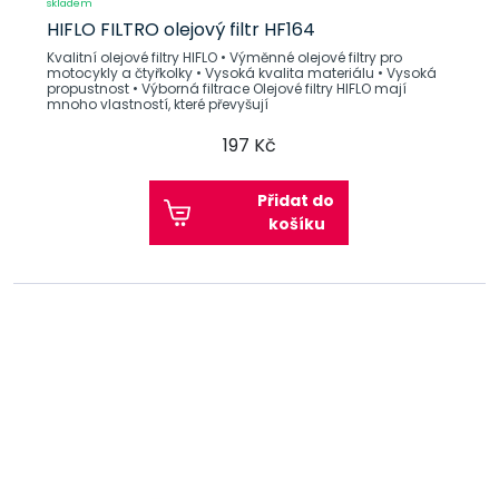
skladem
HIFLO FILTRO olejový filtr HF164
Kvalitní olejové filtry HIFLO • Výměnné olejové filtry pro
motocykly a čtyřkolky • Vysoká kvalita materiálu • Vysoká
propustnost • Výborná filtrace Olejové filtry HIFLO mají
mnoho vlastností, které převyšují
197 Kč
Přidat do
košíku