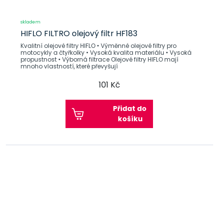
skladem
HIFLO FILTRO olejový filtr HF183
Kvalitní olejové filtry HIFLO • Výměnné olejové filtry pro
motocykly a čtyřkolky • Vysoká kvalita materiálu • Vysoká
propustnost • Výborná filtrace Olejové filtry HIFLO mají
mnoho vlastností, které převyšují
101 Kč
Přidat do
košíku