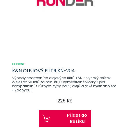
skladem
K&N OLEJOVÝ FILTR KN-204
Výhody sportovních olejových filtrů K&N: • vysoký průtok
oleje (až 68 litrů za minutu) • vyměnitelné vložky • jsou
kompatibilní s různými typy paliv, olejů a také methanolem
• Zachycují
225 Kč
Přidat do
košíku