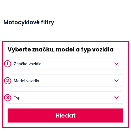
Motocyklové filtry
Vyberte značku, model a typ vozidla
1
Značka vozidla
2
Model vozidla
3
Typ
Hledat