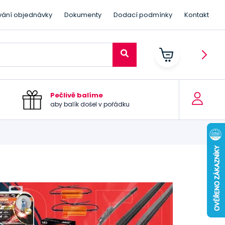
vání objednávky
Dokumenty
Dodací podmínky
Kontakt
Pečlivě balíme
aby balík došel v pořádku