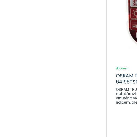
doplňky
Svíčky a
žhaviče
Brzdový
systém
Péče o
motocykly
Dům, dílna a
zahrada
skladem
Povinná,doplňková
OSRAM T
výbava
64196TS
OSRAM TRUC
autožárovky
vinutého vl
řidičem, al