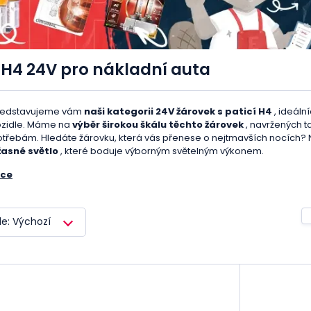
 H4 24V pro nákladní auta
ředstavujeme vám
naši kategorii 24V žárovek s paticí H4
, ideál
ozidle. Máme na
výběr širokou škálu těchto žárovek
, navržených t
třebám. Hledáte žárovku, která vás přenese o nejtmavších nocích? 
žasné světlo
, které boduje výborným světelným výkonem.
íce
bo možná potřebujete žárovku, která vydrží dlouhou dobu? Naše žár
ivotnost a snižovaly potřebu častých výměn.
le: Výchozí
žná vás zajímá estetická stránka a ptáte se, jak by vaše nákladní voz
šechny naše 24V žárovky s paticí H4 přicházejí se stylovým 
zhled
. Tady, v našem eshopu, si vážíme práce každého řidiče. Víme, 
ěta. A právě proto jsme se snažili vybrat pro vás ty nejkvalitnější 24V ž
ůvody, proč si vybrat naše 24V žárovky s paticí H4: