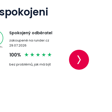
 spokojeni
Spokojený odběratel
Ověřený z
zakoupené na runder.cz
zakoupené n
›
29.07.2026
28.07.2026
100%
100%
bez problémů, jak má být
Velmi dobře
baterka přišl
připravená k
+
Kvalitní b
dodání.