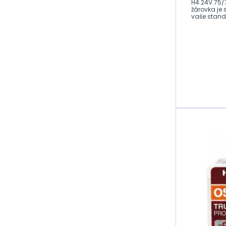
H4 24V 75/
žárovka je
pro nákladní
vaše stand
auta
Žárovky H4 24V
pro nákladní
auta
Žárovky H7 24V
pro nákladní
auta
Žárovky H11 24V
pro nákladní
auta
LED světla
Přestavba
světlometů
Autorohože,
vaničky
Laky, spreje a