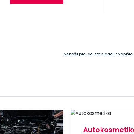
Nenašli jste, co jste hledali? Napišt
Autokosmetik