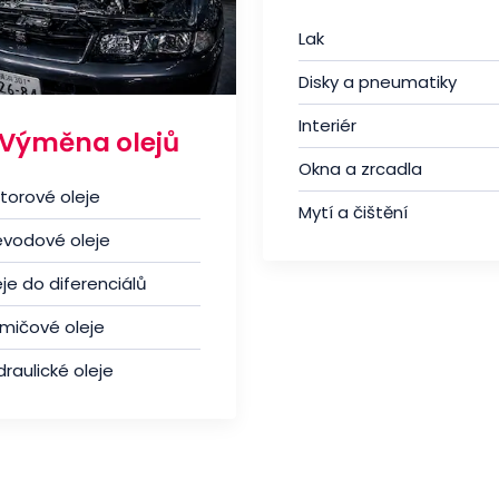
Lak
Disky a pneumatiky
Interiér
Výměna olejů
Okna a zrcadla
torové oleje
Mytí a čištění
evodové oleje
je do diferenciálů
umičové oleje
raulické oleje