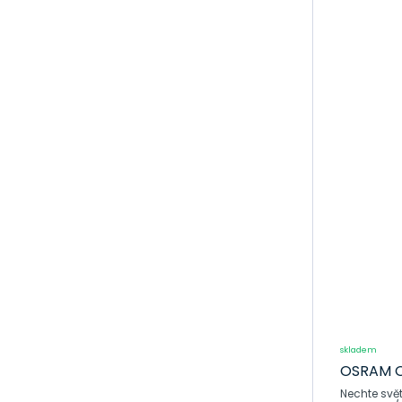
Akumulátory
Autokosmetika
Autožárovky,
stěrače
M
Stěrače
H - žárovky
HB - žárovky
Xenonové výbojky
Signální žárovky
Motocyklové
žárovky
24V - žárovky
Žárovky H1 24V
skladem
pro nákladní
OSRAM Or
auta
Nechte svět
Žárovky H3 24V