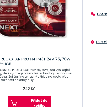
Pora
Live 
RUCKSTAR PRO H4 P43T 24V 75/70W
P-HCB
KSTAR PRO H4 P43T 24V 75/70W jsou vynikající
, které využívají optimální technologii jednoduše
ákna. Zajišťují nejen jasný výhled na cestu před
e také šetří náklady díky
242 Kč
Přidat do
košíku