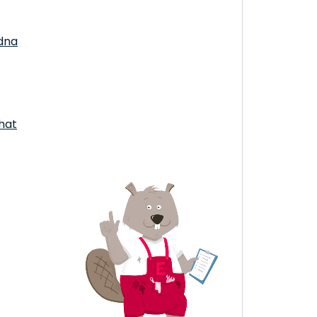
dna
chat