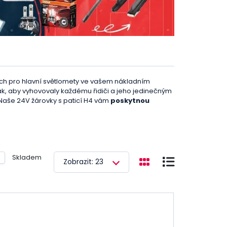
ních pro hlavní světlomety ve vašem nákladním
ak, aby vyhovovaly každému řidiči a jeho jedinečným
Naše 24V žárovky s paticí H4 vám
poskytnou
ovky jsou navrženy tak, aby
nabízely maximální
Skladem
Zobrazit: 23
idlo vypadalo se světly z naší kategorie? Nebojte se,
designem, který dodá vašemu vozu moderní
jak důležitý je váš příspěvek pro fungování celého
árovky s paticí H4.