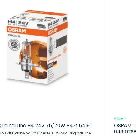
Poskytují silné a jasné světlo, které vám umožní vidět i v nejtmavší
Nabízejí vynikající dlouhověkost, což znamená méně výměn a více 
Přicházejí s moderním designem, který dodá vašemu nákladnímu vozu
Jsou ideální pro všechny vodiče bez ohledu na jejich individuální p
Jsou vyrobeny s ohledem na vysokou kvalitu a spolehlivost, aby vá
éně
skladem
iginal Line H4 24V 75/70W P43t 64196
OSRAM T
64196TS
lo svítit jasně na vaší cestě s OSRAM Original Line