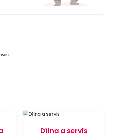
e nám.
a
Dílna a servis