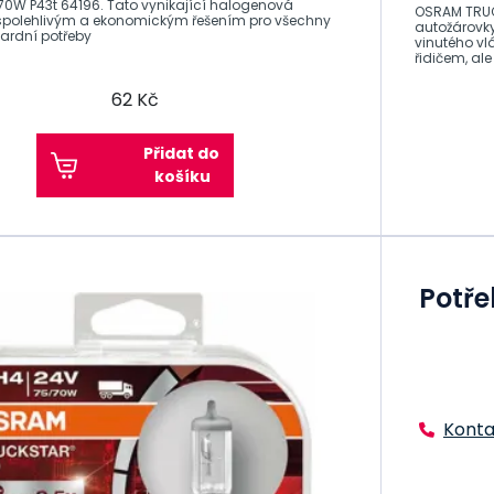
70W P43t 64196. Tato vynikající halogenová
OSRAM TRUC
 spolehlivým a ekonomickým řešením pro všechny
autožárovky
ardní potřeby
vinutého vl
řidičem, ale
62 Kč
Přidat do
košíku
Potře
Konta