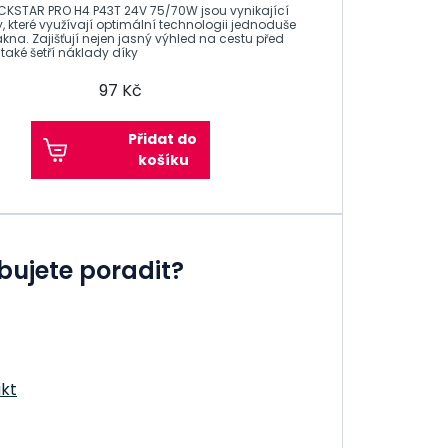
KSTAR PRO H4 P43T 24V 75/70W jsou vynikající
, které využívají optimální technologii jednoduše
ákna. Zajišťují nejen jasný výhled na cestu před
 také šetří náklady díky
97 Kč
Přidat do
košíku
bujete poradit?
kt