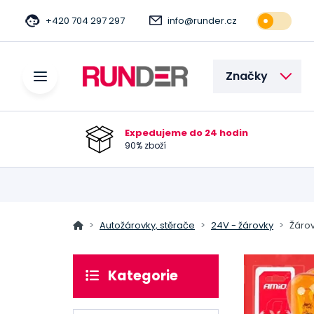
+420 704 297 297
info@runder.cz
Značky
Expedujeme do 24 hodin
90% zboží
Autožárovky, stěrače
24V - žárovky
Žárov
Kategorie