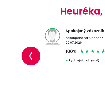
Heuréka,
jený zákazník
Spokojený zákazník
ené na runder.cz
zakoupené na runder.cz
‹
026
29.07.2026
%
100%
ost
+
Rychlejší než rychlý