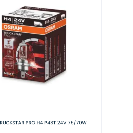
ch podmínkách.
úspor.
 stylový a atraktivní vzhled.
otřeby a požadavky.
m poskytly bezpečnou a bezstarostnou jízdu.
RUCKSTAR PRO H4 P43T 24V 75/70W
P