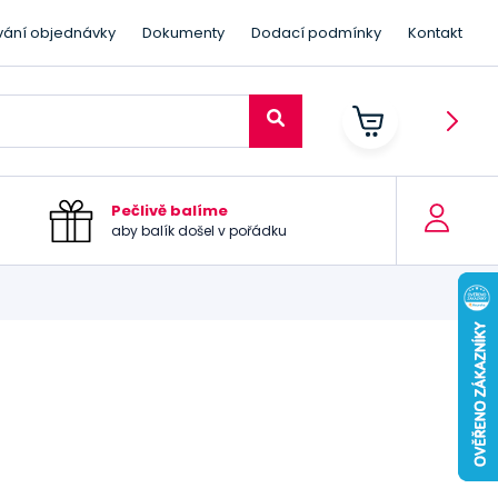
vání objednávky
Dokumenty
Dodací podmínky
Kontakt
Pečlivě balíme
aby balík došel v pořádku