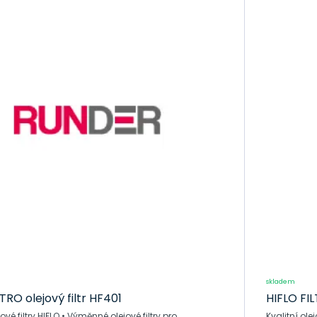
skladem
TRO olejový filtr HF401
HIFLO FIL
IFLO • Výměnné olejové filtry pro
Kvalitní olejové filtry HI