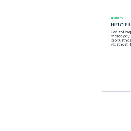
Moto díly
Díly pro kola a
pneumatiky na
skladem
motorku
HIFLO FIL
Přívod paliva
Kvalitní olejové filtry H
motocykly a
Tepelná izolace
propustnost • Výborná f
vlastností, 
výfuku
Baterie
A-TECH
nitro pěna
Kompletní kola
Q-TECH
Sekundární
převod
motocyklu
Výfuky na
motorku
Zpětná zrcátka