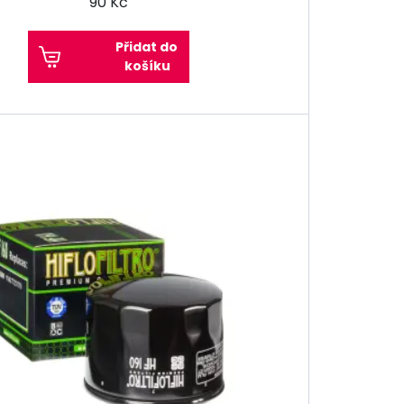
90 Kč
Přidat do
košíku