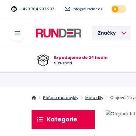
+420 704 297 297
info@runder.cz
Značky
Expedujeme do 24 hodin
90% zboží
Péče o motocykly
Moto díly
Olejové filtr
Kategorie