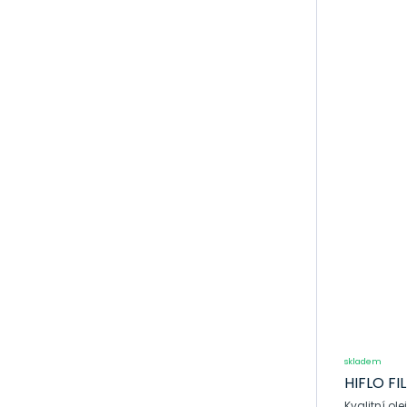
motorku
Sportovní
vzduchové filtry
Sprint filter
Zapalovací
kabely na
motorku
Plastové
příchytky a
gumové
matice
Potahy na
sedadlo
motorky MX
Trubky na
přední vidlici na
motorku
skladem
bezdušové
HIFLO FIL
sady TUbliss
Kvalitní olejové filtry H