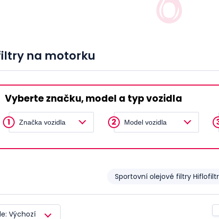
filtry na motorku
Vyberte značku, model a typ vozidla
1
2
Značka vozidla
Model vozidla
Sportovní olejové filtry Hiflofilt
le: Výchozí