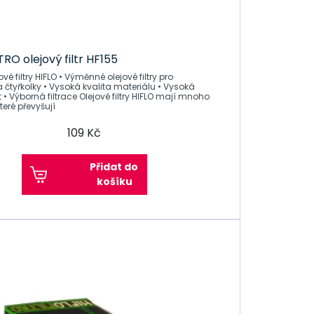
TRO olejový filtr HF155
FLO • Výměnné olejové filtry pro
 čtyřkolky • Vysoká kvalita materiálu • Vysoká
ltrace Olejové filtry HIFLO mají mnoho
které převyšují
109 Kč
Přidat do
košíku