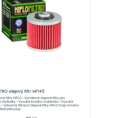
TRO olejový filtr HF145
FLO • Výměnné olejové filtry pro
 čtyřkolky • Vysoká kvalita materiálu • Vysoká
ltrace Olejové filtry HIFLO mají mnoho
které převyšují