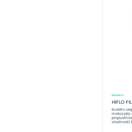
a adaptéry na
motorku
Univerzální
blinkry na
motorku
Řídítka na
motocykl
Osvětlení SPZ
na motorku
Univerzální
přední světla
na motorku
Univerzální
skladem
zadní světla na
HIFLO FIL
motorku
Kvalitní olejové filtry H
Zapalovací
motocykly a
svíčky na
propustnost • Výborná f
vlastností, 
motorku