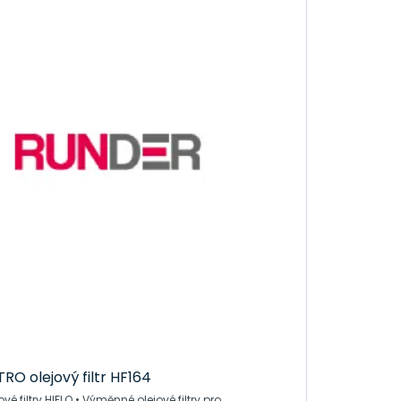
TRO olejový filtr HF164
FLO • Výměnné olejové filtry pro