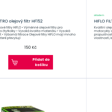
skladem
TRO olejový filtr HF152
HIFLO FIL
IFLO • Výměnné olejové filtry pro
Kvalitní olejové filtry HI
 čtyřkolky • Vysoká kvalita materiálu • Vysoká
motocykly a
iltrace Olejové filtry HIFLO mají mnoho
propustnost • Výborná fi
které převyšují
vlastností, 
150 Kč
Přidat do
košíku