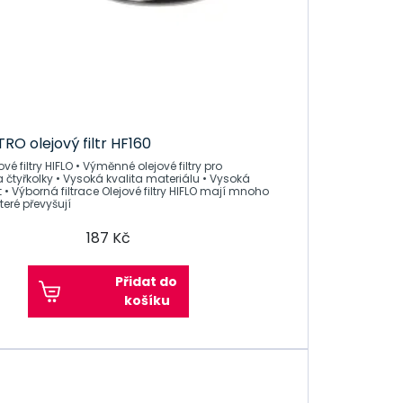
TRO olejový filtr HF160
FLO • Výměnné olejové filtry pro
 čtyřkolky • Vysoká kvalita materiálu • Vysoká
ltrace Olejové filtry HIFLO mají mnoho
které převyšují
187 Kč
Přidat do
košíku