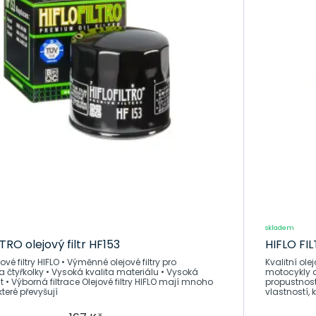
skladem
TRO olejový filtr HF153
HIFLO FIL
IFLO • Výměnné olejové filtry pro
Kvalitní olejové filtry HI
 čtyřkolky • Vysoká kvalita materiálu • Vysoká
motocykly a
iltrace Olejové filtry HIFLO mají mnoho
propustnost • Výborná fi
které převyšují
vlastností, 