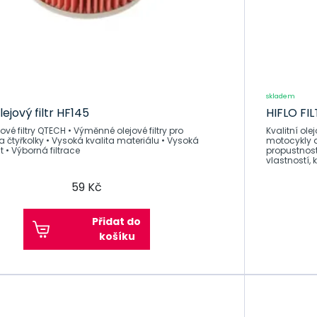
skladem
ejový filtr HF145
HIFLO FIL
QTECH • Výměnné olejové filtry pro
Kvalitní olejové filtry HI
 čtyřkolky • Vysoká kvalita materiálu • Vysoká
motocykly a
 • Výborná filtrace
propustnost • Výborná fi
vlastností, 
59 Kč
Přidat do
košíku