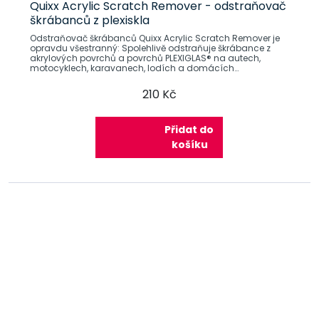
Quixx Acrylic Scratch Remover - odstraňovač
škrábanců z plexiskla
Odstraňovač škrábanců Quixx Acrylic Scratch Remover je
opravdu všestranný: Spolehlivě odstraňuje škrábance z
akrylových povrchů a povrchů PLEXIGLAS® na autech,
motocyklech, karavanech, lodích a domácích
předmětech, jako je nábytek nebo
210 Kč
Přidat do
košíku