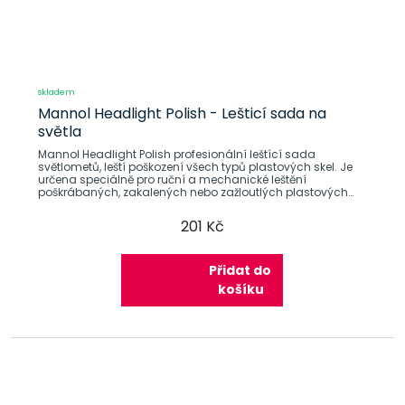
skladem
Mannol Headlight Polish - Lešticí sada na
světla
Mannol Headlight Polish profesionální leštící sada
světlometů, leští poškození všech typů plastových skel. Je
určena speciálně pro ruční a mechanické leštění
poškrábaných, zakalených nebo zažloutlých plastových
světlometů a jiných osvětlovacích
201 Kč
Přidat do
košíku