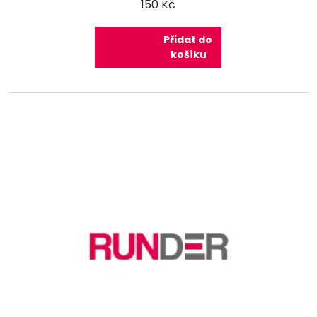
150 Kč
Přidat do
košíku