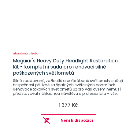
ukončená výroba
Meguiar's Heavy Duty Headlight Restoration
Kit - kompletní sada pro renovaci silně
poškozených světlometů
Silně zoxidované, zažloutlé a poškrábané světlomety snižují
bezpečnost při jízdě za špatných světelných podmínek.
Renovace takových světlometů už pro Vás ovšem nemusí
představovat nákladnou návštěvu u profesionála – vše
nyní
1 377 Kč
Není k dispozici