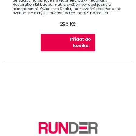
Se sadou na obnovení světlometů Quixx Headlight
Restoration Kit budou matné světlomety opět jasné a
transparentní. Quixx Lens Sealer, konzervační prostředek na
světlomety který je součástí balení nabízí naprostou
ochranu
295 Kč
Přidat do
košíku