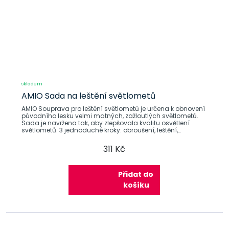
skladem
AMIO Sada na leštění světlometů
AMIO Souprava pro leštění světlometů je určena k obnovení
původního lesku velmi matných, zažloutlých světlometů.
Sada je navržena tak, aby zlepšovala kvalitu osvětlení
světlometů. 3 jednoduché kroky: obroušení, leštění,
ochrana.
311 Kč
Přidat do
košíku