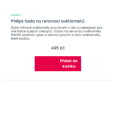
skladem
Philips Sada na renovaci světlometů
Žluté, mlhavé světlomety jsou trnem v oku a nebezpečí pro
své řidiče a jejich cestující. Sada na renovaci světlometů
PHILIPS odstraní opar a obnoví povrch a stav světlometů,
které budou
495 Kč
Přidat do
košíku