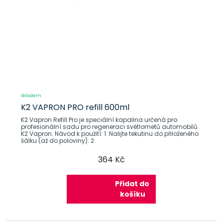
skladem
K2 VAPRON PRO refill 600ml
K2 Vapron Refill Pro je speciální kapalina určená pro
profesionální sadu pro regeneraci světlometů automobilů
K2 Vapron. Návod k použití: 1. Nalijte tekutinu do přiloženého
šálku (až do poloviny). 2.
364 Kč
Přidat do
košíku