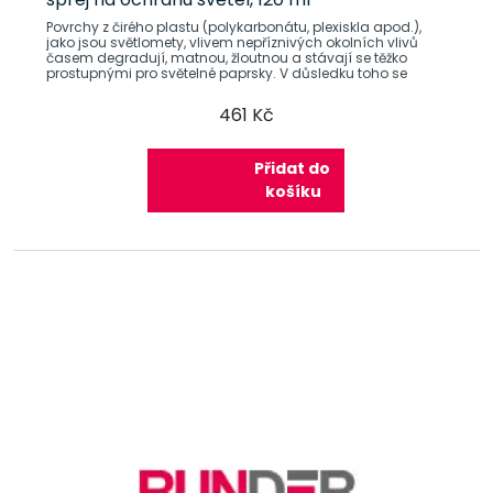
Povrchy z čirého plastu (polykarbonátu, plexiskla apod.),
jako jsou světlomety, vlivem nepříznivých okolních vlivů
časem degradují, matnou, žloutnou a stávají se těžko
prostupnými pro světelné paprsky. V důsledku toho se
461 Kč
Přidat do
košíku