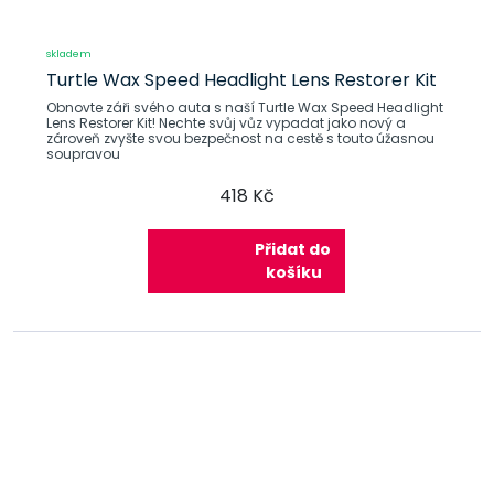
skladem
Turtle Wax Speed ​​Headlight Lens Restorer Kit
Obnovte záři svého auta s naší Turtle Wax Speed ​​Headlight
Lens Restorer Kit! Nechte svůj vůz vypadat jako nový a
zároveň zvyšte svou bezpečnost na cestě s touto úžasnou
soupravou
418 Kč
Přidat do
košíku