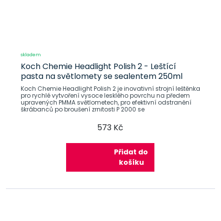
skladem
Koch Chemie Headlight Polish 2 - Leštící
pasta na světlomety se sealentem 250ml
Koch Chemie Headlight Polish 2 je inovativní strojní leštěnka
pro rychlé vytvoření vysoce lesklého povrchu na předem
upravených PMMA světlometech, pro efektivní odstranění
škrábanců po broušení zrnitosti P 2000 se
573 Kč
Přidat do
košíku