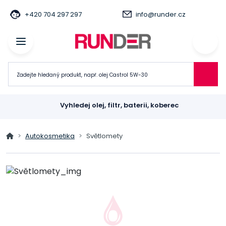
+420 704 297 297
info@runder.cz
Vyhledej olej, filtr, baterii, koberec
Autokosmetika
Světlomety