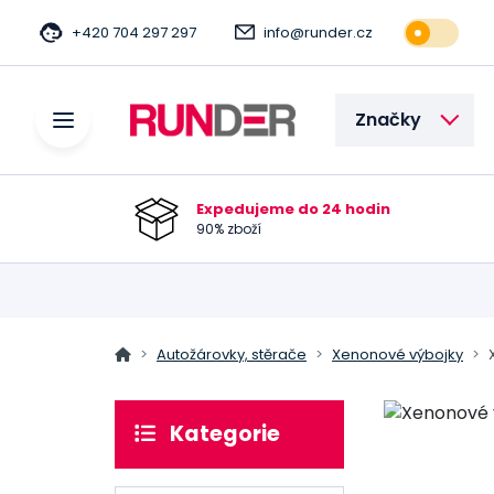
+420 704 297 297
info@runder.cz
Značky
Expedujeme do 24 hodin
90% zboží
Autožárovky, stěrače
Xenonové výbojky
Kategorie