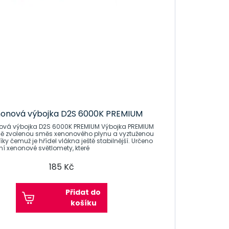
onová výbojka D2S 6000K PREMIUM
výbojka D2S 6000K PREMIUM Výbojka PREMIUM
ně zvolenou směs xenonového plynu a vyztuženou
ky čemuž je hřídel vlákna ještě stabilnější. Určeno
lní xenonové světlomety, které
185 Kč
Přidat do
košíku