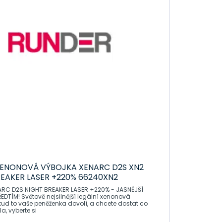
ENONOVÁ VÝBOJKA XENARC D2S XN2
REAKER LASER +220% 66240XN2
RC D2S NIGHT BREAKER LASER +220% - JASNĚJŠÍ
ŘEDTÍM! Světově nejsilnější legální xenonová
kud to vaše peněženka dovolí, a chcete dostat co
la, vyberte si