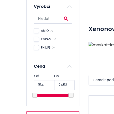
Filtry
Výrobci
Motorové
oleje
Převodové
Xenonov
oleje
AMIO
(11)
Hydraulické
OSRAM
(13)
oleje
PHILIPS
(7)
Ostatní oleje
Maziva a tuky
Cena
Aditiva,
přísady
Od
Do
Seřadit pod
Provozní
kapaliny
Údržba a
servis
Dílna nářadí