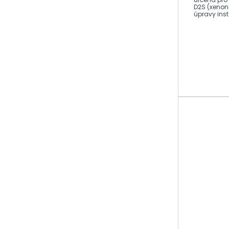
D2S (xenonové s
Xenonové
úpravy ins
výbojky D5S
vzdálenost
Xenonové
výbojky D8S
Xenonové
výbojky D1R
Xenonové
výbojky D2R
Xenonové
výbojky D3R
Xenonové
výbojky D4R
Signální žárovky
Motocyklové
žárovky
24V - žárovky
LED světla