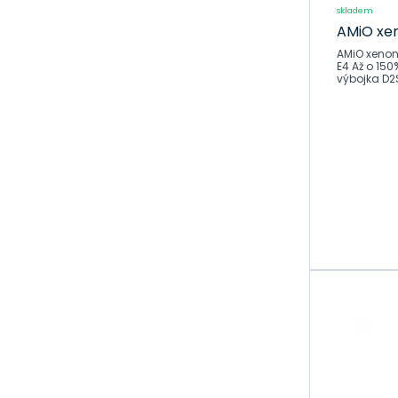
skladem
AMiO xe
AMiO xenonov
E4 Až o 150% 
výbojka D2S