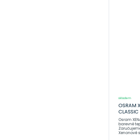
skladem
OSRAM X
CLASSIC
Osram XENAR
barevné tep
Zaručujeme, že p
Xenonové sv