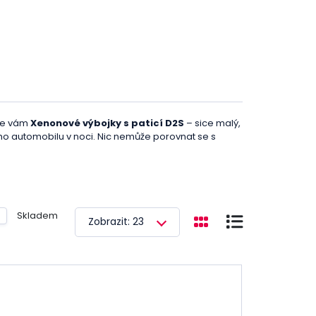
eme vám
Xenonové výbojky s paticí D2S
– sice malý,
eho automobilu v noci. Nic nemůže porovnat se s
álku činí vaše auto jedinečným, nebo preferujete
hy, máme přesně to, co potřebujete. Naše xenonové
ptimální výkon
za každých podmínek. Jako
Skladem
Zobrazit: 23
 abychom vám pomohli vybrat ten správný produkt.
 splnění požadavků moderního silničního provozu.
 vám poskytly maximální svítivost pro bezpečnou jízdu