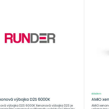
2. Širokou škálu barev: Ať už hledáte bílou nebo žlutou bar
3. Trvanlivost: Výrobky v naší nabídce jsou vysoce kvalit
4. Bezpečnost: Předcházejte nehodám díky lepší viditelnos
5. Profesionální podporu: Naše zkušená posilka je tady, a
potřeby.
Nečekejte, až se objeví problém. Buďte připraveni a vylepš
výbojkami s paticí D2S. Bezpečná a pohodlná jízda vám je j
Méně
skladem
nonová výbojka D2S 6000K
AMiO xen
ojka D2S 6000K Xenonová výbojka D2S je
AMiO xenonová výbo
originální xenonové světlomety vyžadující žárovky
určena pro 