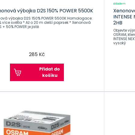
skladem
nonová výbojka D2S 150% POWER 5500K
Xenonov
INTENSE
á výbojka D2S 150% POWER 5500K Homologace:
2HB
více světla * Až o 20 m delší paprsek * Xenonová
 + 50% POWER je jistě
Objevte výj
OSRAM, kte
INTENSE NEX
vysoký
285 Kč
Přidat do
košíku