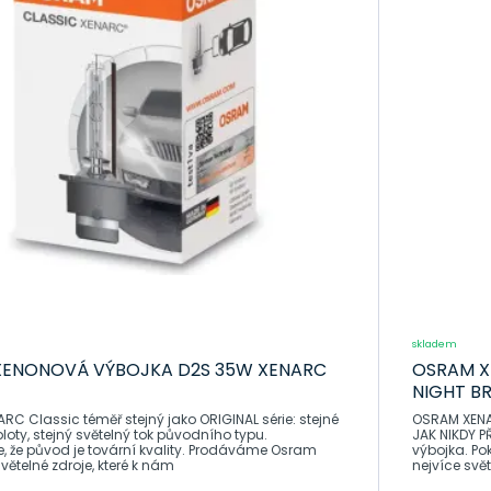
skladem
ENONOVÁ VÝBOJKA D2S 35W XENARC
OSRAM X
NIGHT B
C Classic téměř stejný jako ORIGINAL série: stejné
OSRAM XENA
loty, stejný světelný tok původního typu.
JAK NIKDY P
ůvod je tovární kvality. Prodáváme Osram
výbojka. Po
ětelné zdroje, které k nám
nejvíce svět