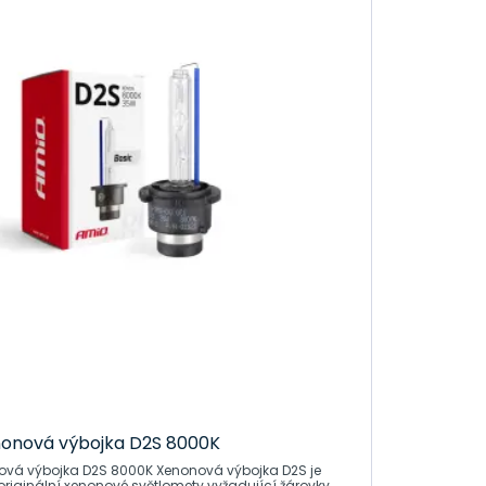
vu, máme přesně to, co potřebujete.
ní a odolné vůči náročným podmínkám.
ti na cestách s našimi xenonovými výbojkami.
by vám pomohla najít ten správný produkt pro vaše
ete světla svého auta již dnes s xenonovými
en kliknutí vzdálena.
onová výbojka D2S 8000K
jka D2S 8000K Xenonová výbojka D2S je
originální xenonové světlomety vyžadující žárovky