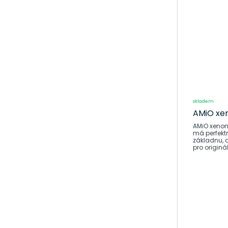
Přestavba
světlometů
Autorohože,
vaničky
Laky, spreje a
doplňky
Svíčky a
žhaviče
skladem
AMiO xen
Brzdový
systém
AMiO xenonová 
má perfekt
Péče o
základnu, dík
pro originá
motocykly
Dům, dílna a
zahrada
Povinná,doplňková
výbava