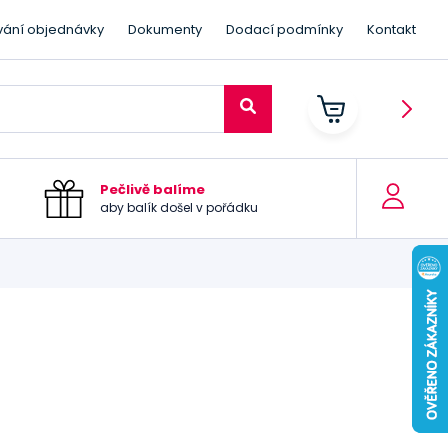
vání objednávky
Dokumenty
Dodací podmínky
Kontakt
Pečlivě balíme
aby balík došel v pořádku