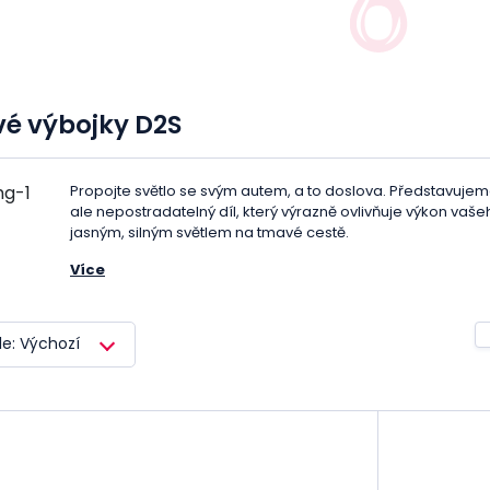
é výbojky D2S
Propojte světlo se svým autem, a to doslova. Představuj
ale nepostradatelný díl, který výrazně ovlivňuje výkon vaš
jasným, silným světlem na tmavé cestě.
Více
Ať už hledáte výbojku s bílou barvou, která z pohledu na d
výraznou žlutou barvu, která prosvětlí i ty nejtemnější ro
výbojky jsou navrženy tak, aby
vydrželi a poskytli vám o
le: Výchozí
profesionálové v oblasti osvětlení automobilů jsme tady,
Naše nabídka je vysoce kvalitní a ověřená řadou testů pro
Nechte nás, abychom vám pomohli zvolit ten nejlepší.
S xenonovými výbojkami s paticí D2S dostanete:
1. Optimální svítivost: Naše výbojky jsou navrženy tak, aby
v noci.