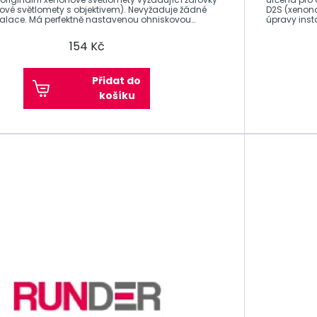
větlomety s objektivem). Nevyžaduje žádné
D2S (xenono
talace. Má perfektně nastavenou ohniskovou
úpravy inst
vzdálenost
154 Kč
Přidat do
košíku