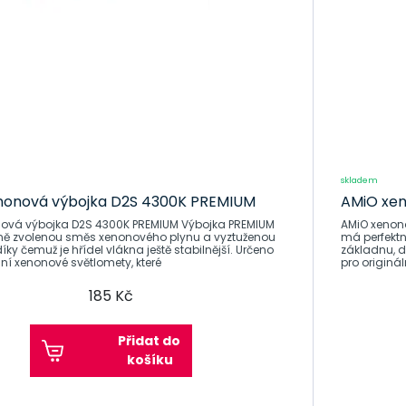
skladem
onová výbojka D2S 4300K ​​PREMIUM
AMiO xen
výbojka D2S 4300K ​​PREMIUM Výbojka PREMIUM
AMiO xenonová 
ně zvolenou směs xenonového plynu a vyztuženou
má perfekt
y čemuž je hřídel vlákna ještě stabilnější. Určeno
základnu, dí
lní xenonové světlomety, které
pro originá
185 Kč
Přidat do
košíku