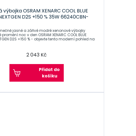
á výbojka OSRAM XENARC COOL BLUE
 NEXTGEN D2S +150 % 35W 66240CBN-
imečně jasné a zářivé modré xenonové výbojky
ré promění noc v den OSRAM XENARC COOL BLUE
TGEN D2S +150 % - objevte tento moderní pohled na
2 043 Kč
Přidat do
košíku