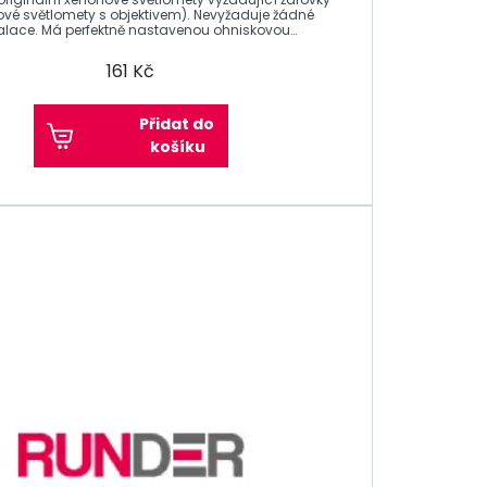
vé světlomety s objektivem). Nevyžaduje žádné
alace. Má perfektně nastavenou ohniskovou
161 Kč
Přidat do
košíku