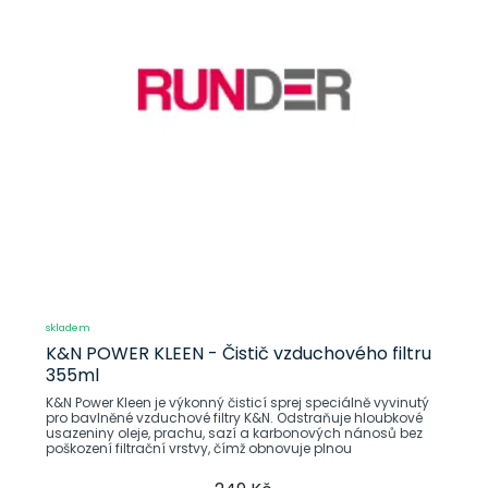
skladem
K&N POWER KLEEN - Čistič vzduchového filtru
355ml
K&N Power Kleen je výkonný čisticí sprej speciálně vyvinutý
pro bavlněné vzduchové filtry K&N. Odstraňuje hloubkové
usazeniny oleje, prachu, sazí a karbonových nánosů bez
poškození filtrační vrstvy, čímž obnovuje plnou