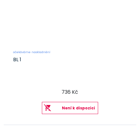
očekáváme naskladnění
BL 1
736 Kč
Není k dispozici