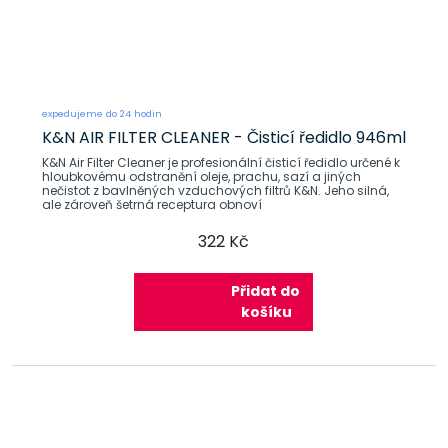
expedujeme do 24 hodin
K&N AIR FILTER CLEANER - Čisticí ředidlo 946ml
K&N Air Filter Cleaner je profesionální čisticí ředidlo určené k
hloubkovému odstranění oleje, prachu, sazí a jiných
nečistot z bavlněných vzduchových filtrů K&N. Jeho silná,
ale zároveň šetrná receptura obnoví
322 Kč
Přidat do
košíku