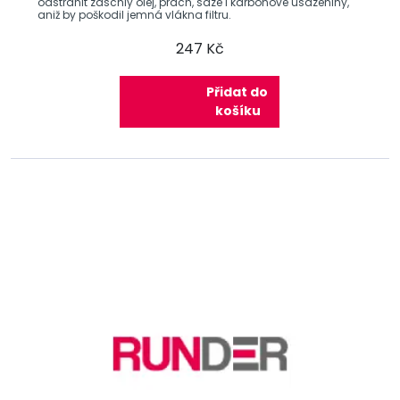
odstranit zaschlý olej, prach, saze i karbonové usazeniny,
aniž by poškodil jemná vlákna filtru.
247 Kč
Přidat do
košíku