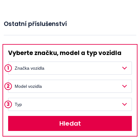
Ostatní příslušenství
Vyberte značku, model a typ vozidla
1
Značka vozidla
2
Model vozidla
3
Typ
Hledat