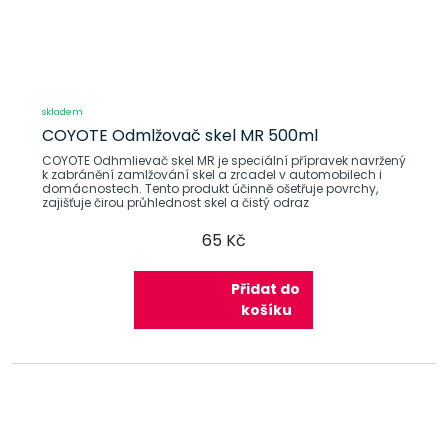
skladem
COYOTE Odmlžovač skel MR 500ml
COYOTE Odhmlievač skel MR je speciální přípravek navržený
k zabránění zamlžování skel a zrcadel v automobilech i
domácnostech. Tento produkt účinně ošetřuje povrchy,
zajišťuje čirou průhlednost skel a čistý odraz
65 Kč
Přidat do
košíku