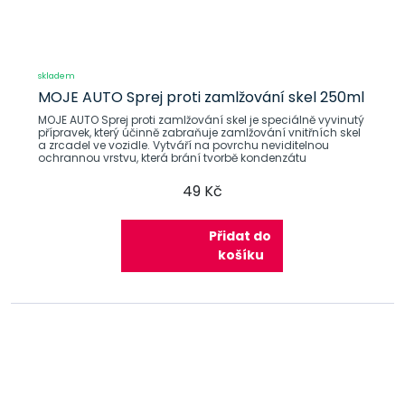
skladem
MOJE AUTO Sprej proti zamlžování skel 250ml
MOJE AUTO Sprej proti zamlžování skel je speciálně vyvinutý
přípravek, který účinně zabraňuje zamlžování vnitřních skel
a zrcadel ve vozidle. Vytváří na povrchu neviditelnou
ochrannou vrstvu, která brání tvorbě kondenzátu
49 Kč
Přidat do
košíku