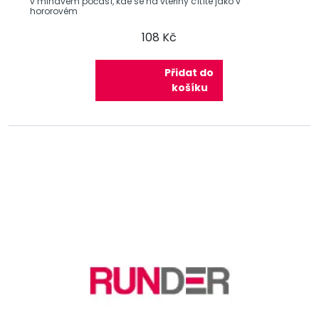
v mlhavém počasí, kde se na vteřiny cítíte jako v
hororovém
108 Kč
Přidat do
košíku