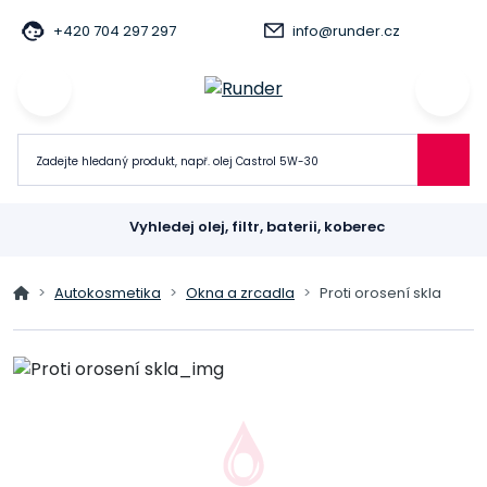
+420 704 297 297
info@runder.cz
Vyhledej olej, filtr, baterii, koberec
Autokosmetika
Okna a zrcadla
Proti orosení skla