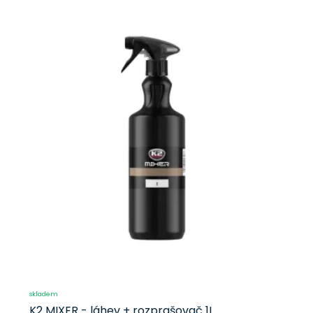
skladem
K2 MIXER - láhev + rozprašovač 1L