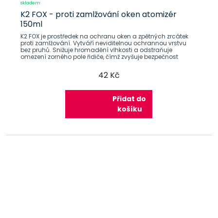
skladem
K2 FOX - proti zamlžování oken atomizér
150ml
K2 FOX je prostředek na ochranu oken a zpětných zrcátek
proti zamlžování. Vytváří neviditelnou ochrannou vrstvu
bez pruhů. Snižuje hromadění vlhkosti a odstraňuje
omezení zorného pole řidiče, čímž zvyšuje bezpečnost
42 Kč
Přidat do
košíku