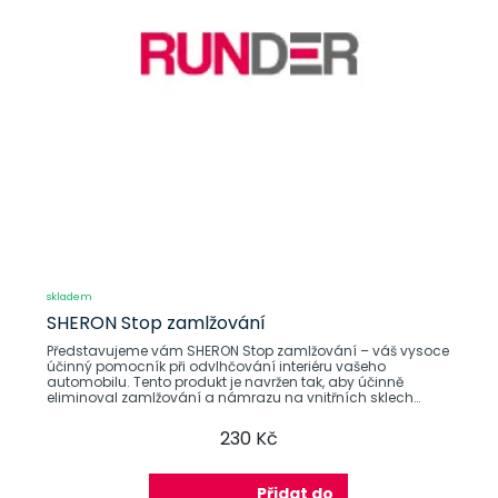
skladem
SHERON Stop zamlžování
Představujeme vám SHERON Stop zamlžování – váš vysoce
účinný pomocník při odvlhčování interiéru vašeho
automobilu. Tento produkt je navržen tak, aby účinně
eliminoval zamlžování a námrazu na vnitřních sklech
vašeho
230 Kč
Přidat do