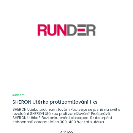
skladem
SHERON Utěrka proti zamlžování 1 ks
SHERON Utěrka proti zamlžování Podívejte se jasně na svět s
revoluční SHERON Utěrkou proti zamlžování! Proč právě
SHERON Utěrka? Bezkonkurenční absorpce: S absorpční
schopností ohromujících 300-400 % je tato utěrka
47 Kč