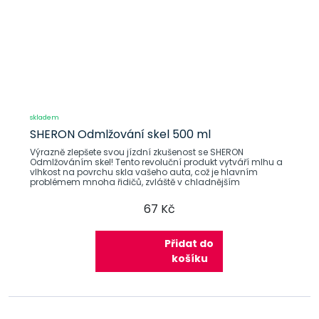
skladem
SHERON Odmlžování skel 500 ml
Výrazně zlepšete svou jízdní zkušenost se SHERON
Odmlžováním skel! Tento revoluční produkt vytváří mlhu a
vlhkost na povrchu skla vašeho auta, což je hlavním
problémem mnoha řidičů, zvláště v chladnějším
67 Kč
Přidat do
košíku