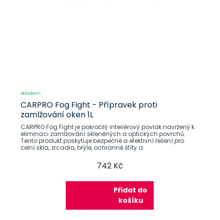
skladem
CARPRO Fog Fight - Přípravek proti
zamlžování oken 1L
CARPRO Fog Fight je pokročilý interiérový povlak navržený k
eliminaci zamlžování skleněných a optických povrchů.
Tento produkt poskytuje bezpečné a efektivní řešení pro
čelní skla, zrcadla, brýle, ochranné štíty a
742 Kč
Přidat do
košíku