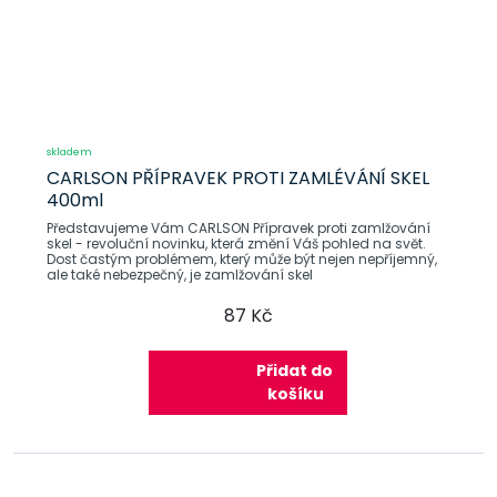
skladem
CARLSON PŘÍPRAVEK PROTI ZAMLÉVÁNÍ SKEL
400ml
Představujeme Vám CARLSON Přípravek proti zamlžování
skel - revoluční novinku, která změní Váš pohled na svět.
Dost častým problémem, který může být nejen nepříjemný,
ale také nebezpečný, je zamlžování skel
87 Kč
Přidat do
košíku