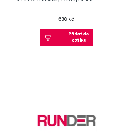
638 Kč
Přidat do
košíku