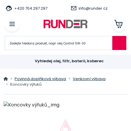
+420 704 297 297
info@runder.cz
Vyhledej olej, filtr, baterii, koberec
Povinná,doplňková výbava
Venkovní výbava
Koncovky výfuků