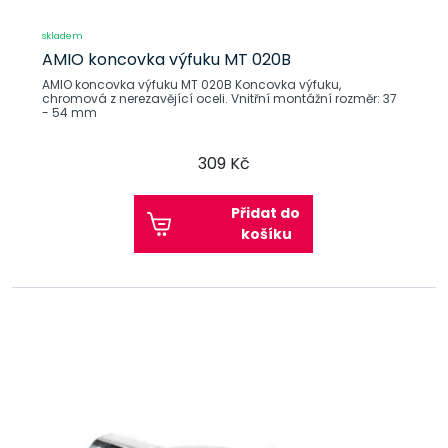
skladem
AMIO koncovka výfuku MT 020B
AMIO koncovka výfuku MT 020B Koncovka výfuku,
chromová z nerezavějící oceli. Vnitřní montážní rozměr: 37
- 54 mm
309 Kč
Přidat do
košíku