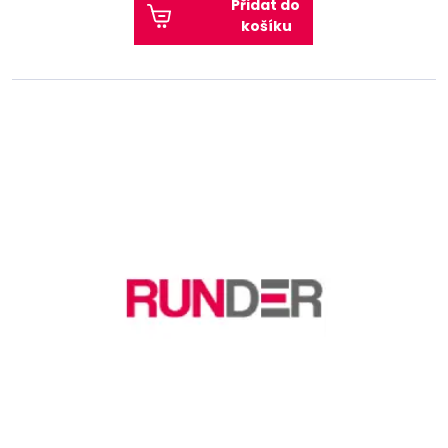
Přidat do
košíku