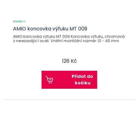
skladem
AMIO koncovka výfuku MT 009
AMIO koncovka výfuku MT 009 Koncovka výfuku, chromová
z nerezavějící oceli. Vnitřní montážní rozměr: 31 - 45 mm
126 Kč
Přidat do
košíku