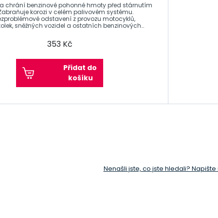
 a chrání benzinové pohonné hmoty před stárnutím
 Zabraňuje korozi v celém palivovém systému.
ezproblémové odstavení z provozu motocyklů,
řkolek, sněžných vozidel a ostatních benzinových
353 Kč
Přidat do
košíku
Nenašli jste, co jste hledali? Napišt