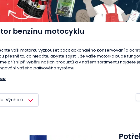
átor benzínu motocyklu
echte vaši motorku vyzkoušet pocit dokonalého konzervování a och
ou přesně to, co hledáte, abyste zajistili, že vaše motorka bude fungo
me přísní při výběru našich produktů a v našem sortimentu najdete jen 
ungování vašeho palivového systému.
íce
še stabilizátory jsou jednoduché pro použití a mají dlouhodobý účin
ystému
, která by mohla vést k vážným poruchám. Navíc, aditiva
pomá
kže vaše motorka bude vždy připravena k jízdě, bez ohledu na to, ja
le: Výchozí
ditiv do benzinu a stabilizátorů benzinu pro motocykly:
 Dlouhodobý účinek - Naše aditiva a stabilizátory mají dlouhotrvají
ržbu vašeho vozidla.
 Prevence proti stárnutí a oxidaci - Použitím našich produktů předcház
votnost vašeho motoru a zlepší jeho výkon.
 Ochrana před korozí - Naše aditiva poskytují vynikající ochranu před
Potře
alivového systému v bezvadném stavu.