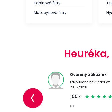
Kabínové filtry
Tl
Autorohože,
vaničky
Motocyklové filtry
Hyd
Laky, spreje a
doplňky
Svíčky a
žhaviče
Brzdový
systém
Heuréka,
Péče o
motocykly
Dům, dílna a
zahrada
ná zákaznička
Ověřený zákazník
Povinná,doplňková
ené na runder.cz
zakoupené na runder.cz
‹
výbava
2026
23.07.2026
%
100%
třeba zkusit
OK