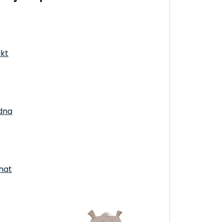
ivem a můžete pokračovat v jízdě bez jakýchkoli obav.
y a naše aditiva do benzinu a stabilizátory benzinu pro
ezstarostnou jízdu vždy a všude!
kt
dna
chat