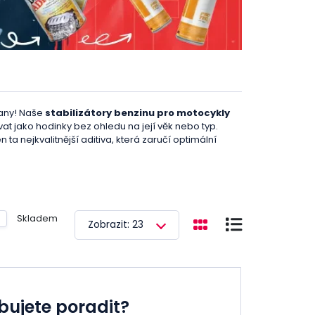
rany! Naše
stabilizátory benzinu pro motocykly
vat jako hodinky bez ohledu na její věk nebo typ.
ta nejkvalitnější aditiva, která zaručí optimální
ek. Díky nim
zabrañíte korozi v palivovém
hají předcházet stárnutí a oxidaci paliva
,
k dlouho byla odložena.
Výhody použití našich
Skladem
Zobrazit: 23
cí účinek, takže vám poskytnou dlouhodobou ochranu a
íte stárnutí a oxidaci benzinu, což prodlouží
 korozí, která je klíčová pro udržení vašeho
bujete poradit?