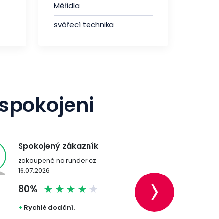
Měřidla
svářecí technika
 spokojeni
Spokojený zákazník
Ověřený z
zakoupené na runder.cz
zakoupené n
›
16.07.2026
27.07.2026
80%
100%
+
Rychlé dodání.
+
Cena