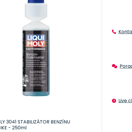
 Jednoduché na použití - Stačí přidat naše aditivum do nádrže s pal
 Vysoké kvality - Jsme hrdí na to, že nabízíme jen ty nejlepší produkt
tocykly nejsou výjimkou.
užijte naše aditiva a stabilizátory benzinu pro motocykly a užijte si b
Konta
éně
Pora
Live 
LY 3041 STABILIZÁTOR BENZÍNU
KE - 250ml