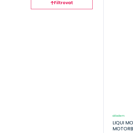
Filtrovat
4.
Přísady do
5.
převodového
mo
oleje
Přísady do
Po
diferenciálu
M
Přísady do
posilovače řízení
Přísady do
hydraulického
systému
Přísady do
chladičů
Přísady do LPG
Přísady pro
motocykly
Pročištění
skladem
palivového
LIQUI MO
systému
MOTORBI