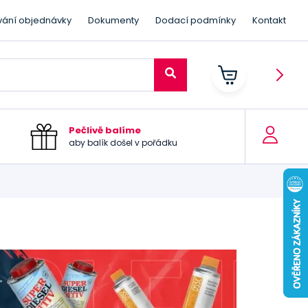
vání objednávky
Dokumenty
Dodací podmínky
Kontakt
Pečlivě balíme
aby balík došel v pořádku