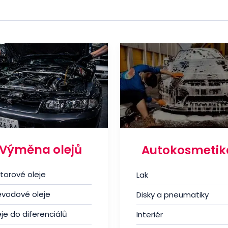
Výměna olejů
Autokosmetik
torové oleje
Lak
evodové oleje
Disky a pneumatiky
je do diferenciálů
Interiér