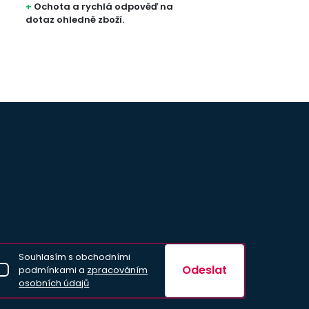
+
Ochota a rychlá odpověď na
+
Rychlost 
dotaz ohledně zboží.
+
Kvalita ba
Souhlasím s obchodními
Odeslat
podmínkami a
zpracováním
osobních údajů