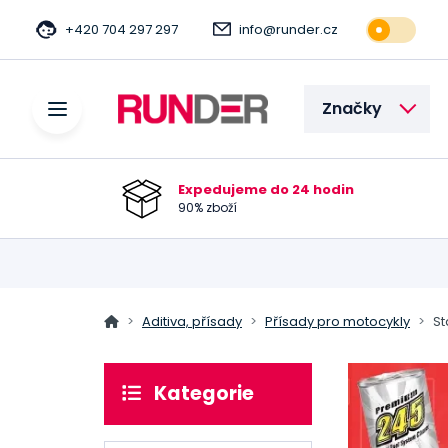
+420 704 297 297
info@runder.cz
Značky
Expedujeme do 24 hodin
90% zboží
Aditiva, přísady
Přísady pro motocykly
St
Kategorie