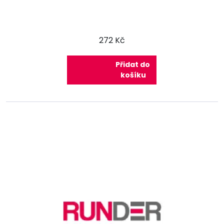
272 Kč
Přidat do
košíku