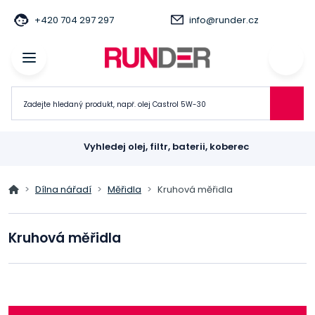
+420 704 297 297
info@runder.cz
Vyhledej olej, filtr, baterii, koberec
Dílna nářadí
Měřidla
Kruhová měřidla
Kruhová měřidla