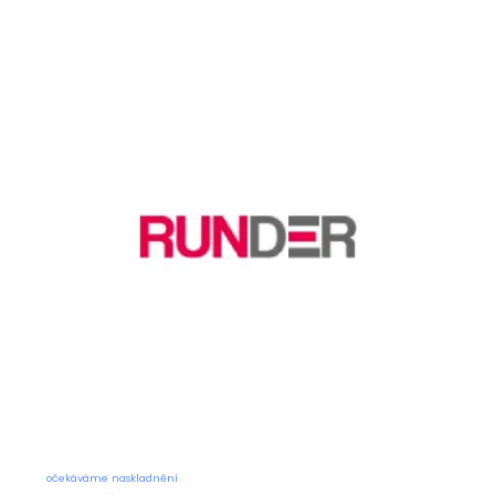
očekáváme naskladnění