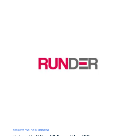
očekáváme naskladnění