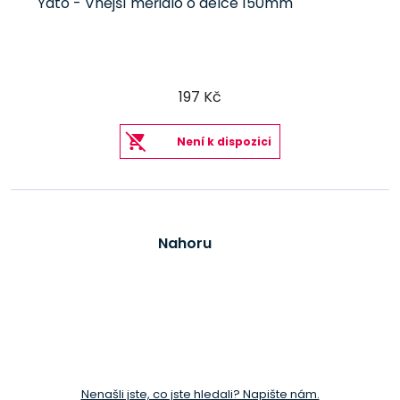
Yato - Vnější měřidlo o délce 150mm
197 Kč
Není k dispozici
Nahoru
Nenašli jste, co jste hledali? Napište nám.