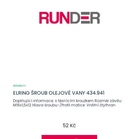
skladem
ELRING ŠROUB OLEJOVÉ VANY 434.941
Doplňující informace: s těsnícím kroužkem Rozměr závitu:
M16x1,5x12 Hlava šroubu-/Profil matice: Vnitřní čtyřhran
52 Kč