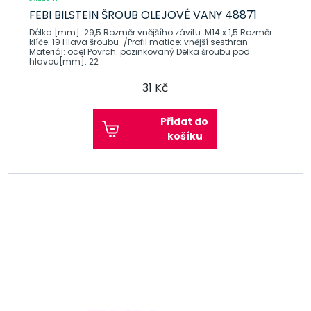
FEBI BILSTEIN ŠROUB OLEJOVÉ VANY 48871
Délka [mm]: 29,5 Rozměr vnějšího závitu: M14 x 1,5 Rozměr
klíče: 19 Hlava šroubu-/Profil matice: vnější sesthran
Materiál: ocel Povrch: pozinkovaný Délka šroubu pod
hlavou[mm]: 22
31 Kč
Přidat do
košíku