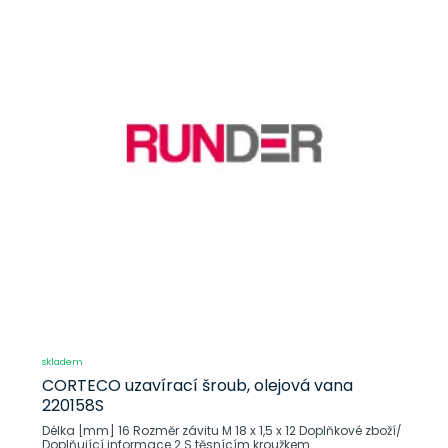
skladem
CORTECO uzavírací šroub, olejová vana
220158S
Délka [mm] 16 Rozměr závitu M 18 x 1,5 x 12 Doplňkové zboží/
Doplňující informace 2 S těsnícím kroužkem