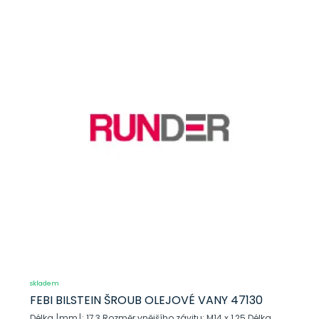
skladem
FEBI BILSTEIN ŠROUB OLEJOVÉ VANY 47130
Délka [mm]: 17,3 Rozměr vnějšího závitu: M14 x 1,25 Délka