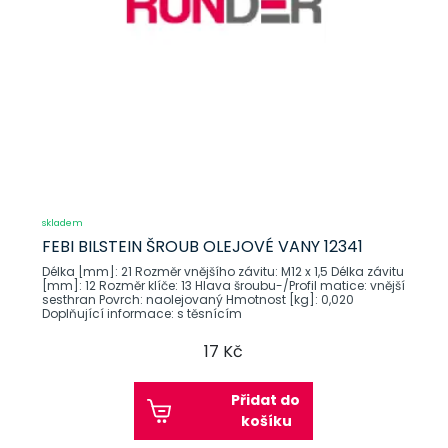
skladem
FEBI BILSTEIN ŠROUB OLEJOVÉ VANY 12341
Délka [mm]: 21 Rozměr vnějšího závitu: M12 x 1,5 Délka závitu
[mm]: 12 Rozměr klíče: 13 Hlava šroubu-/Profil matice: vnější
sesthran Povrch: naolejovaný Hmotnost [kg]: 0,020
Doplňující informace: s těsnícím
17 Kč
Přidat do
košíku