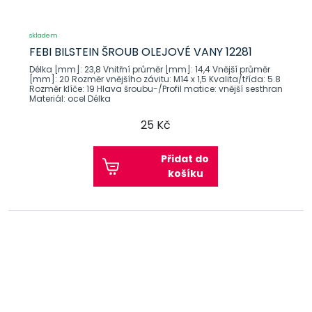
skladem
FEBI BILSTEIN ŠROUB OLEJOVÉ VANY 12281
Délka [mm]: 23,8 Vnitřní průměr [mm]: 14,4 Vnější průměr
[mm]: 20 Rozměr vnějšího závitu: M14 x 1,5 Kvalita/třída: 5.8
Rozměr klíče: 19 Hlava šroubu-/Profil matice: vnější sesthran
Materiál: ocel Délka
25 Kč
Přidat do
košíku