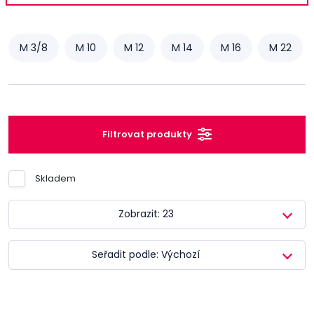
M 3/8
M 10
M 12
M 14
M 16
M 22
Filtrovat produkty
Skladem
Zobrazit: 23
Seřadit podle: Výchozí