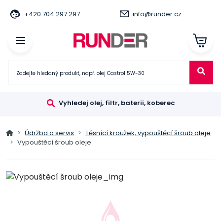
+420 704 297 297
info@runder.cz
Vyhledej olej, filtr, baterii, koberec
Údržba a servis
Těsnící kroužek, vypouštěcí šroub oleje
Vypouštěcí šroub oleje