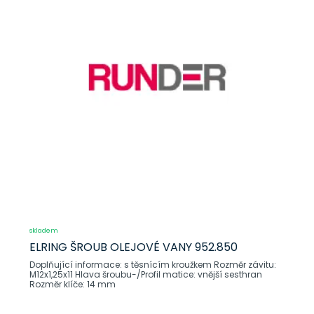
skladem
ELRING ŠROUB OLEJOVÉ VANY 952.850
Doplňující informace: s těsnícím kroužkem Rozměr závitu:
M12x1,25x11 Hlava šroubu-/Profil matice: vnější sesthran
Rozměr klíče: 14 mm