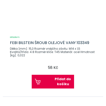
skladem
FEBI BILSTEIN ŠROUB OLEJOVÉ VANY 103349
Délka [mm]: 15,3 Rozměr vnějšího závitu: M14 x 1,5
Kvalita/třída: 4.8 Rozměr klíče: T45 Materiál: ocel Hmotnost
[kg]: 0,022
58 Kč
Přidat do
košíku