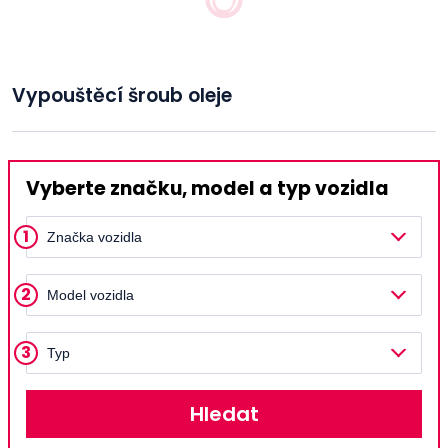
Vypouštěcí šroub oleje
Vyberte značku, model a typ vozidla
1
Značka vozidla
2
Model vozidla
3
Typ
Hledat