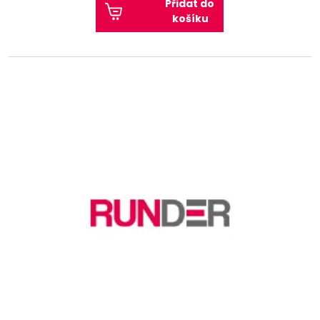
Přidat do
košíku