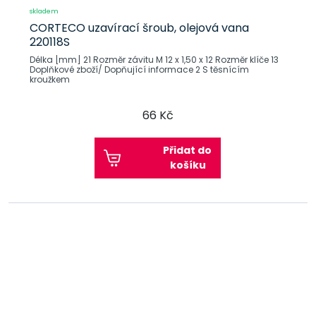
skladem
CORTECO uzavírací šroub, olejová vana
220118S
Délka [mm] 21 Rozměr závitu M 12 x 1,50 x 12 Rozměr klíče 13
Doplňkové zboží/ Dopňující informace 2 S těsnícím
kroužkem
66 Kč
Přidat do
košíku