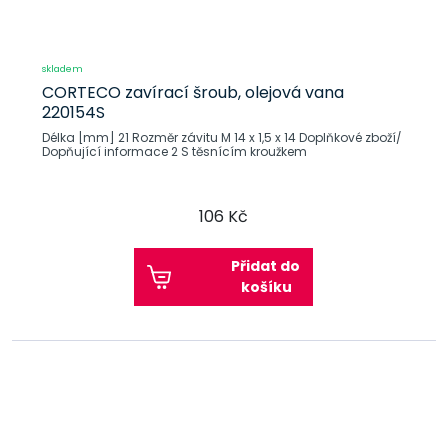
skladem
CORTECO zavírací šroub, olejová vana
220154S
Délka [mm] 21 Rozměr závitu M 14 x 1,5 x 14 Doplňkové zboží/
Dopňující informace 2 S těsnícím kroužkem
106 Kč
Přidat do
košíku