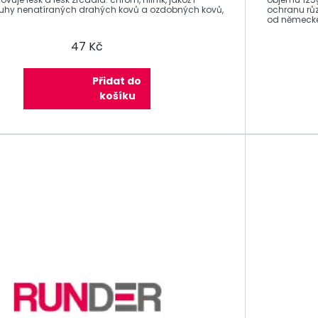
uhy nenatíraných drahých kovů a ozdobných kovů,
ochranu rů
od německé
47 Kč
Přidat do
košíku