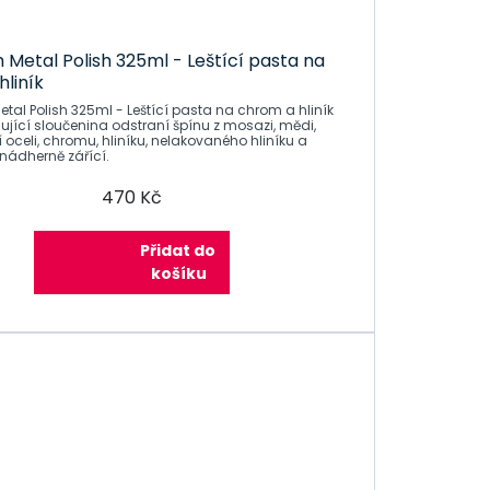
 Metal Polish 325ml - Leštící pasta na
liník
tal Polish 325ml - Leštící pasta na chrom a hliník
ující sloučenina odstraní špínu z mosazi, mědi,
 oceli, chromu, hliníku, nelakovaného hliníku a
nádherně zářící.
470 Kč
Přidat do
košíku