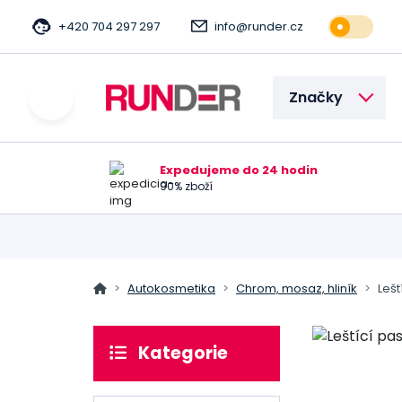
+420 704 297 297
info@runder.cz
Značky
Expedujeme do 24 hodin
90% zboží
Autokosmetika
Chrom, mosaz, hliník
Lešt
Kategorie