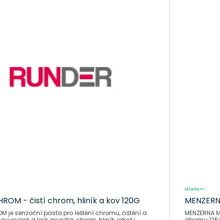
1. Rychlé výsledky a vysoký lesk - naše leštící pasta je nav
2. Všestrannost - vhodná k leštění chromu, hliníku, mosazi
slitin
3. Chrání povrch - obsah vosku chrání vyleštěný povrch a u
4. Jednoduchá aplikace - jednoduše naneste pastu mikrov
5. Čistota - pokud se uvolní při leštění špína, jednoduše ji 
Méně
skladem
ROM - čistí chrom, hliník a kov 120G
MENZERNA 
 je senzační pasta pro leštění chromu, čištění a
MENZERNA Met
ovuje lesk a lesk zrcadla: chrom, hliník, jakož i
objemu 125g,