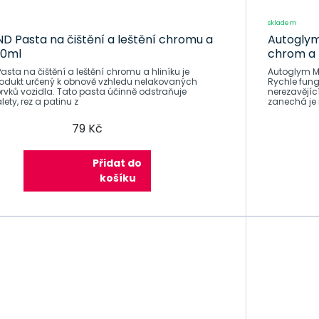
skladem
 Pasta na čištění a leštění chromu a
Autoglym
50ml
chrom a h
sta na čištění a leštění chromu a hliníku je
Autoglym Me
rodukt určený k obnově vzhledu nelakovaných
Rychle fung
rvků vozidla. Tato pasta účinně odstraňuje
nerezavějící
ety, rez a patinu z
zanechá je 
79 Kč
Přidat do
košíku