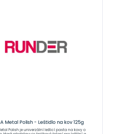
ržena tak, aby poskytovala rychlé a účinné vyleštění
, mědi, nerezové oceli a nelakovaných hliníkových
držuje jeho lesk
láknovou utěrkou na celý leštěný povrch
setřete čistou mikrovláknovou utěrkou.
Metal Polish - Leštidlo na kov 125g
al Polish je univerzální lešticí pasta na kovy o
 která představuje špičkové řešení pro leštění a