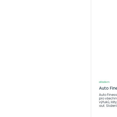
skladem
Auto Fin
Auto Finess
pro všechny
výfuků, liš
aut. Slož