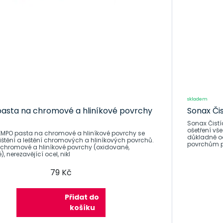
skladem
asta na chromové a hliníkové povrchy
Sonax Čis
Sonax Čistí
ošetření všec
EMPO pasta na chromové a hliníkové povrchy se
důkladně odstraňu
ištění a leštění chromových a hliníkových povrchů.
povrchům p
tí chromové a hliníkové povrchy (oxidované,
, nerezavějící ocel, nikl
79 Kč
Přidat do
košíku