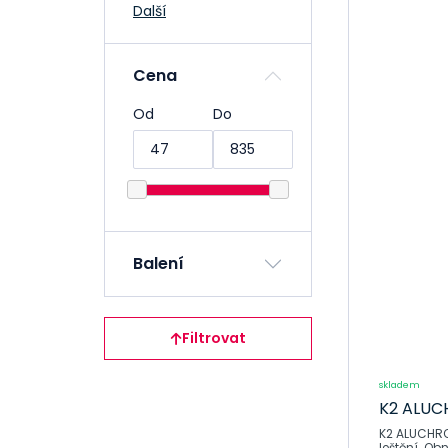
Další
Akumulátory
Autokosmetika
Cena
Lak
Od
Do
Okna a zrcadla
Disky a
pneumatiky
Interiér
Motor
Balení
Sady
Kůže
Chrom, mosaz,
Filtrovat
hliník
Leštící pasta na
skladem
chrom
K2 ALUCH
Čistící pěna na
K2 ALUCHROM
chrom
leštění. Obn