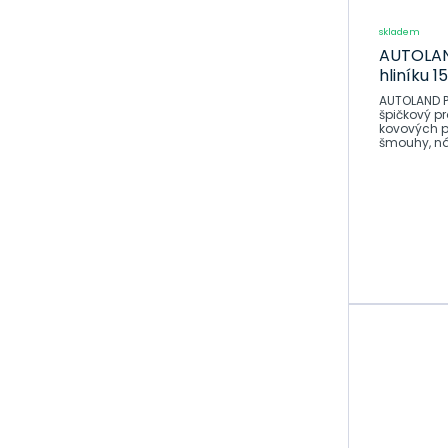
skladem
AUTOLAND
hliníku 1
AUTOLAND Pa
špičkový p
kovových p
šmouhy, nál