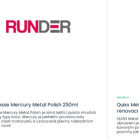
skladem
esse Mercury Metal Polish 250ml
Quixx Met
renovaci
e Mercury Metal Polish je silná leštící pasta vhodná
 typy kovů. Mercury je perfektní pro koncovky
QUIXX Metal
ty, části motocyklů a vzorované plechy nákladních
obnovení p
ení nové
kovovým po
povrchy jako