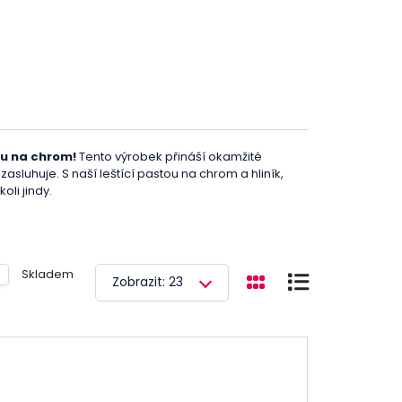
ou na chrom!
Tento výrobek přináší okamžité
asluhuje. S naší leštící pastou na chrom a hliník,
oli jindy.
rch a zanechává jej s dokonalým leskem. Ať už je to
vané hliníkové slitiny
, naše pasta je všestranná a
tu před použitím pořádně promíchat, rovnoměrně
Skladem
Zobrazit: 23
ět, jak
vaše auto získává nový lesk
. Pokud se
íce přitlačte. Uvolní-li se při leštění špína,
d
, který si zaslouží, s naší leštící pastou na chrom.