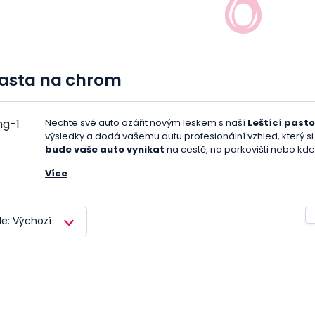
pasta na chrom
Nechte své auto ozářit novým leskem s naší
Leštící past
výsledky a dodá vašemu autu profesionální vzhled, který si z
bude vaše auto vynikat
na cestě, na parkovišti nebo kdek
Více
Složená z kvalitního vosku, tato pasta chrání vyleštěný pov
chrom, hliník, mosaz, měď, nerezová ocel nebo nelako
účinná. Jednoduchá aplikace je další výhodou. Stačí pas
le: Výchozí
nanést mikrovláknovou utěrkou na celý leštěný povrch a vid
povrch zdá být více znečištěný, jednoduše na něj při leštění v
jednoduše ji setřete čistou mikrovláknovou utěrkou.
Tak neváhejte a
dejte svému autu profesionální vzhle
Hlavní výhody: