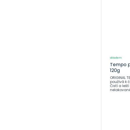
stěrače
Autorohože,
vaničky
Laky, spreje a
doplňky
Svíčky a
žhaviče
Brzdový
skladem
systém
Tempo p
120g
Péče o
ORIGINAL T
motocykly
používá k č
Čistí a leš
Dům, dílna a
nelakované)
zahrada
Povinná,doplňková
výbava