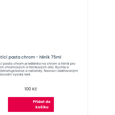
tící pasta chrom - hliník 75ml
cí pasta chrom je leštěnka na chrom a hliník pro
h chromových a hliníkových dílů. Rychle a
je korozi a nečistoty. Navrací ošetřovaným
ůvodní vysoký lesk.
100 Kč
Přidat do
košíku