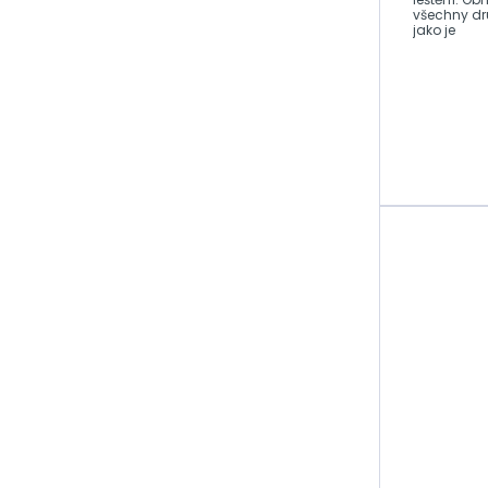
všechny dr
Čistící krém na
jako je
chrom
Plasty
Mytí a čištění
Guma
Péče o kabriolety
Světlomety
Detailing
Rozmrazovače na
zimu
Vůně, parfémy a
osvěžovače
vzduchu
Nanotechnologie
Cyklokosmetika
Autožárovky,