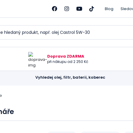
Blog
Sledo
Doprava ZDARMA
při nákupu od 2 250 Kč
Vyhledej olej, filtr, baterii, koberec
ře
náře