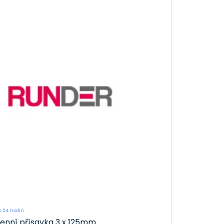
 24 hodin
kenní přísavka 3 x 125mm