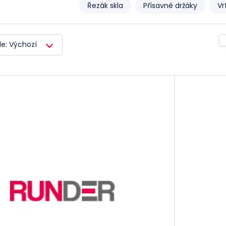
Řezák skla
Přísavné držáky
Vr
le: Výchozí