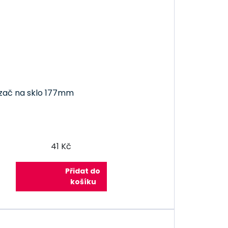
ezač na sklo 177mm
41 Kč
Přidat do
košíku