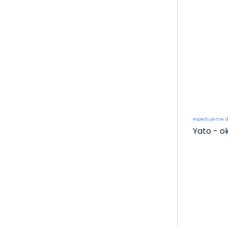
expedujeme d
Yato - o