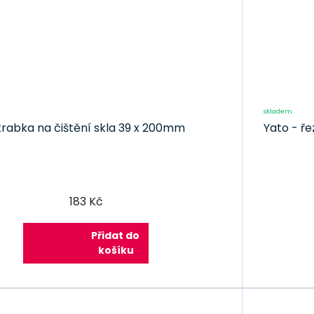
skladem
krabka na čištění skla 39 x 200mm
Yato - ř
183 Kč
Přidat do
košíku