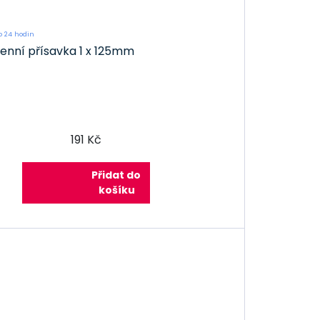
 24 hodin
kenní přísavka 1 x 125mm
191 Kč
Přidat do
košíku