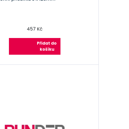
457 Kč
Přidat do
košíku