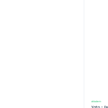
servisu
Spotřební
materiál
LED osvětlení
Měřidla
Svařovací
technika
Elektro
Akumulátory
Autokosmetika
Autožárovky,
stěrače
Autorohože,
vaničky
skladem
Laky, spreje a
Yato - ř
doplňky