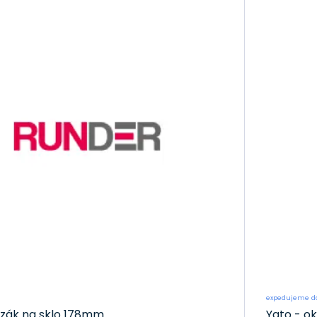
expedujeme do
ezák na sklo 178mm
Yato - o