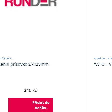
o 24 hodin
expedujeme do
kenní přísavka 2 x 125mm
YATO - V
346 Kč
Přidat do
košíku