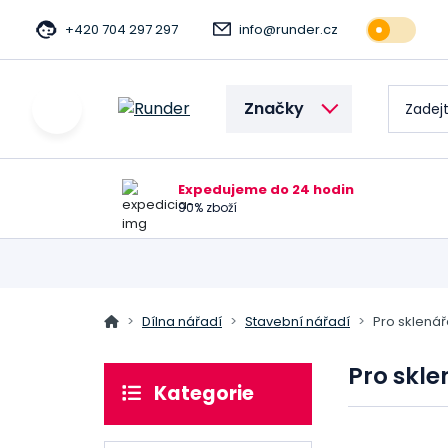
+420 704 297 297
info@runder.cz
Značky
Expedujeme do 24 hodin
90% zboží
Dílna nářadí
Stavební nářadí
Pro sklená
Pro skle
Kategorie