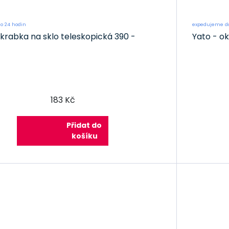
o 24 hodin
expedujeme do
krabka na sklo teleskopická 390 -
Yato - o
183 Kč
Přidat do
košíku