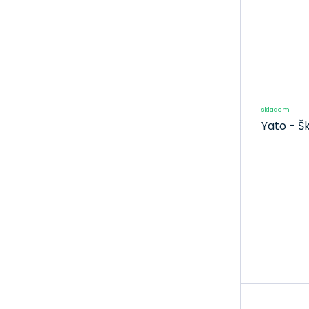
Ruční nářadí
Stavební nářadí
Pro elektrikáře
Pro instalatéry
Pro klempíře
skladem
Pro malíře
Yato - Š
Pro zedníky
Pro obkladače
Pro
sádrokartonáře
Pro sklenáře
Pro truhláře
Pro tesaře
Všeobecné
nářadí
Vybavení dílny