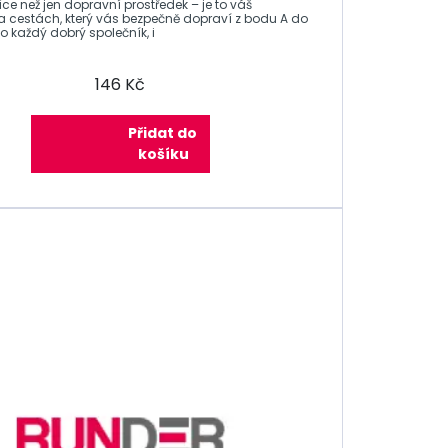
íce než jen dopravní prostředek – je to váš
a cestách, který vás bezpečně dopraví z bodu A do
o každý dobrý společník, i
146 Kč
Přidat do
košíku