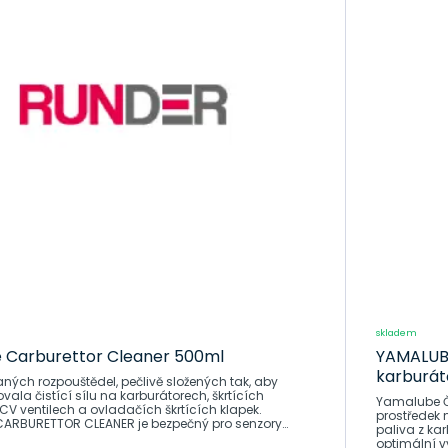
skladem
e Carburettor Cleaner 500ml
YAMALUBE
karburát
ých rozpouštědel, pečlivě složených tak, aby
ala čistící sílu na karburátorech, škrtících
Yamalube Čis
CV ventilech a ovladačích škrtících klapek.
prostředek 
CARBURETTOR CLEANER je bezpečný pro senzory
paliva z ka
talyzátory a
optimální v