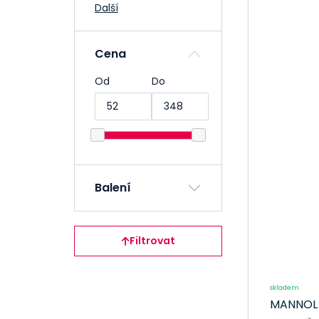
Další
Uvolnovače rzi,
multifunční
Čističe pro
Cena
dílnu a servis
Od
Do
Čističe brzd aut
Opravy výfuků
Čištění
klimatizací
Čištění a
údržba DPF filtrů
Balení
Čištění a
údržba GPF
filtrů
Filtrovat
Čištění senzoru
váhy vzduchu
Čištění sání a
skladem
EGR ventilu
MANNOL č
Čištění škrtící