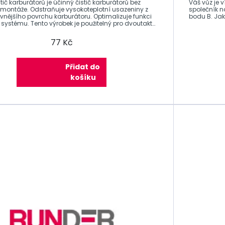
ič karburátorů je účinný čistič karburátorů bez
Váš vůz je v
emontáže. Odstraňuje vysokoteplotní usazeniny z
společník n
 vnějšího povrchu karburátoru. Optimalizuje funkci
bodu B. Jak
systému. Tento výrobek je použitelný pro dvoutaktní
77 Kč
Přidat do
košíku