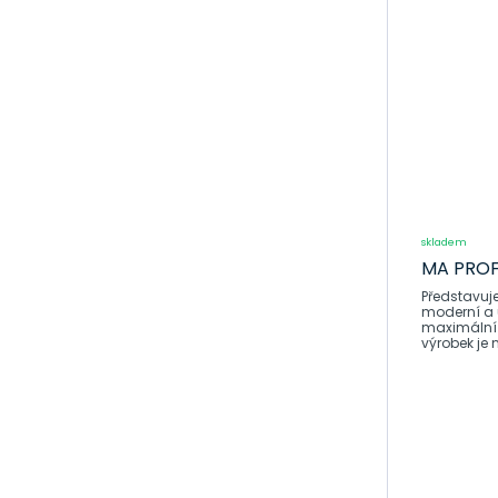
Nářadí a
příslušenství
Lepení a těsnění
Těsnící kroužek,
vypouštěcí šroub
oleje
Lodě a plavidla
Řada Guntec
skladem
Dílna nářadí
MA PROF
Představuj
Akumulátory
moderní a 
maximální 
výrobek je 
Autokosmetika
Autožárovky,
stěrače
Autorohože,
vaničky
Laky, spreje a