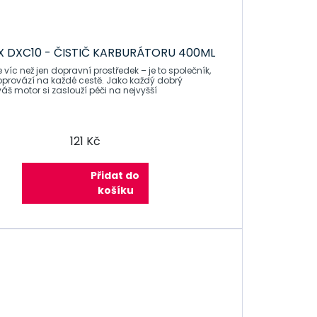
 DXC10 - ČISTIČ KARBURÁTORU 400ML
 víc než jen dopravní prostředek – je to společník,
oprovází na každé cestě. Jako každý dobrý
váš motor si zaslouží péči na nejvyšší
121 Kč
Přidat do
košíku