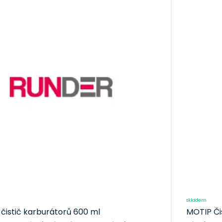
3. Užitečné informace: U každého produktu najdete podrobný 
nejlepší možnou údržbu vašeho karburátoru.
4. Rychlá dodávka: Objednané zboží vám doručíme do 48 hod
nejdříve.
5. Spokojenost zákazníka: Naše přátelská a odborná zákaz
všechny vaše dotazy a pomohla vám vybrat ten nejlepší čist
košíku dlouhotrvající výkon a spolehlivost s našimi čističi ka
hladkou jízdu bez problémů.
Méně
skladem
istič karburátorů 600 ml
MOTIP Či