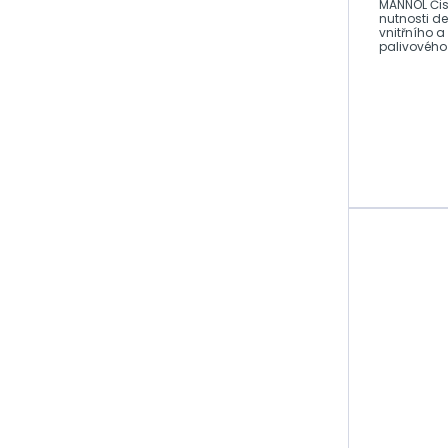
MANNOL Čist
klapky
nutnosti d
vnitřního a
palivového 
Čištění lambda
a
sondy
Čištění
karburátoru
Startovací
spreje
Spreje na
kontakty
Servisní
prostředky
Ochrana rukou
Spony, hadice,
pásky
JetClean
Příslušenství ke
olejům