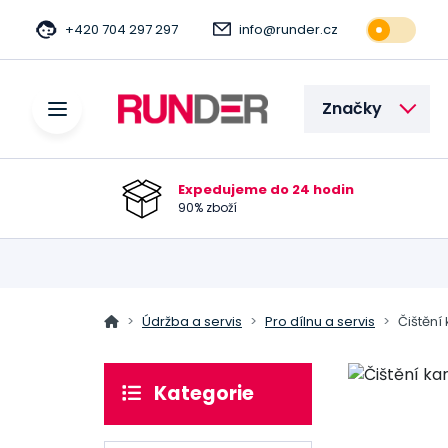
+420 704 297 297
info@runder.cz
Značky
Expedujeme do 24 hodin
90% zboží
Údržba a servis
Pro dílnu a servis
Čištění
Kategorie