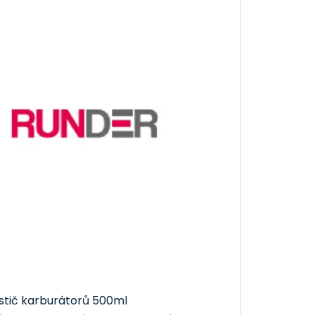
popis a pokyny k použití, abyste věděli, jak zajistit
in, takže můžete začít čistit váš karburátor co
nická podpora je tu pro vás, aby odpověděla na
ič karburátoru pro vaše potřeby. Přidejte si do
rburátoru. Udělejte pro své auto to nejlepší a zažijte
stič karburátorů 500ml