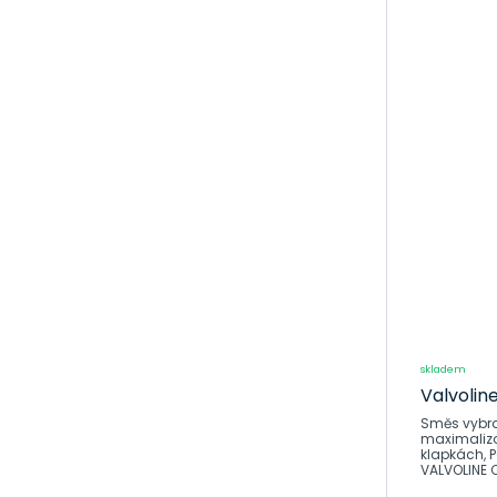
skladem
Valvolin
Směs vybran
maximalizov
klapkách, P
VALVOLINE 
kyslíku, ka