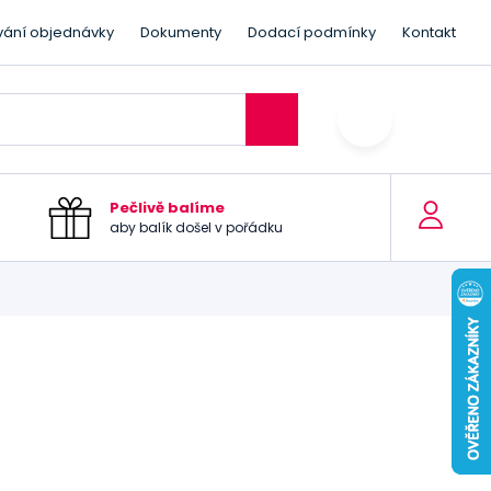
vání objednávky
Dokumenty
Dodací podmínky
Kontakt
Pečlivě balíme
aby balík došel v pořádku