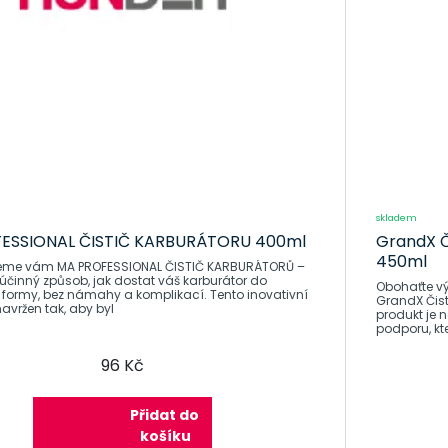
skladem
ESSIONAL ČISTIČ KARBURÁTORU 400ml
GrandX Či
450ml
eme vám MA PROFESSIONAL ČISTIČ KARBURÁTORŮ –
účinný způsob, jak dostat váš karburátor do
Obohaťte v
formy, bez námahy a komplikací. Tento inovativní
GrandX Čisti
navržen tak, aby byl
produkt je 
podporu, kte
96 Kč
Přidat do
košíku