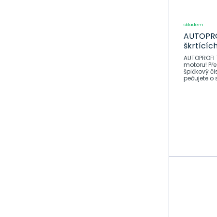
skladem
AUTOPROF
škrtícíc
AUTOPROFI T
motoru! Představujeme vám AUTOPROFI Throttle Body Cleaner,
špičkový či
pečujete o 