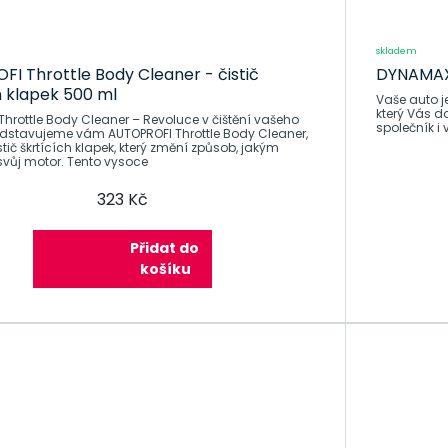
skladem
I Throttle Body Cleaner - čistič
DYNAMAX
h klapek 500 ml
Vaše auto je
který Vás d
hrottle Body Cleaner – Revoluce v čištění vašeho
společník i 
stič škrtících klapek, který změní způsob, jakým
svůj motor. Tento vysoce
323 Kč
Přidat do
košíku