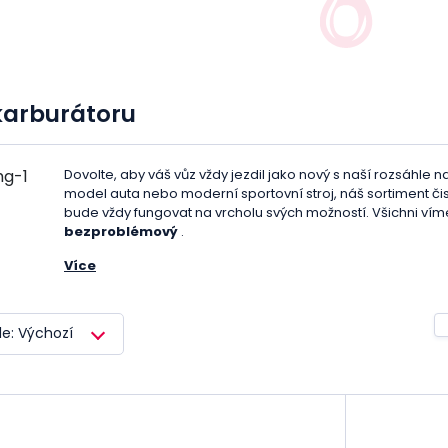
karburátoru
Dovolte, aby váš vůz vždy jezdil jako nový s naší rozsáhle 
model auta nebo moderní sportovní stroj, náš sortiment či
bude vždy fungovat na vrcholu svých možností. Všichni víme
bezproblémový
.
Více
Pokud je váš karburátor ucpaný nebo špinavý, může to vést
dokonce k vážným poškozením. Na to vše je řešení jedno
právě takové výrobky naleznete v našem e-shopu. Naše nabí
le: Výchozí
očekávání i nejnáročnějších zákazníků. Nabízíme výrobky
odstranit i ty nejtvrdší usazeniny a nečistoty.
Ať už h
potřebujete řešit konkrétní problém, u nás najdete přesně 
karburátoru v našem e-shopu:
1. Široký výběr: Nabízíme čističe od různých výrobců a ve
2. Kvalita: Všechny naše výrobky jsou od renomovaných vý