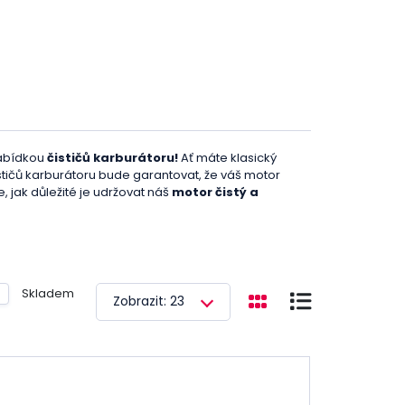
nabídkou
čističů karburátoru!
Ať máte klasický
stičů karburátoru bude garantovat, že váš motor
, jak důležité je udržovat náš
motor čistý a
 k poklesu výkonu motoru, zvýšení spotřeby paliva a
duché -
používat kvalitní čistič karburátoru
. A
dka čističů karburátoru je vybírána s cílem splnit
Skladem
Zobrazit: 23
 od renomovaných výrobců, které jsou
schopny
ledáte přípravky na pravidelnou údržbu nebo
to, co potřebujete.
Výhody nákupu čističů
 všech cenových kategoriích. Máme něco pro každého.
robců a zaručujeme jejich vysokou účinnost.