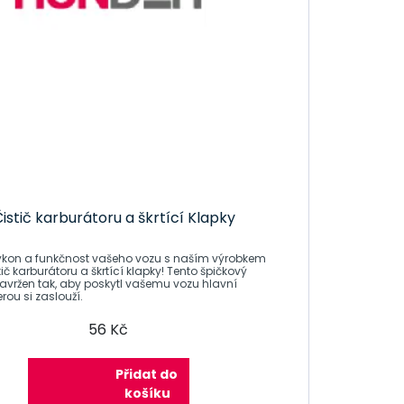
stič karburátoru a škrtící Klapky
ýkon a funkčnost vašeho vozu s naším výrobkem
č karburátoru a škrtící klapky! Tento špičkový
navržen tak, aby poskytl vašemu vozu hlavní
rou si zaslouží.
56 Kč
Přidat do
košíku