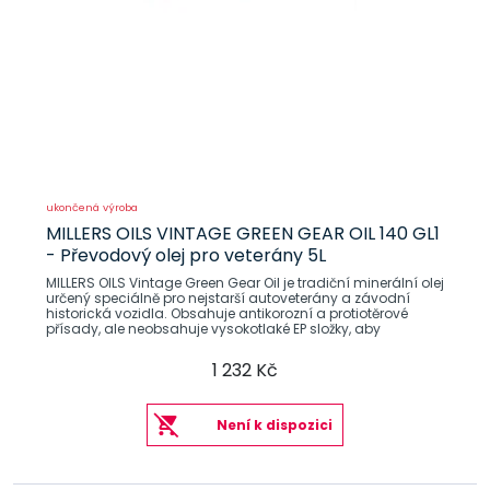
ukončená výroba
MILLERS OILS VINTAGE GREEN GEAR OIL 140 GL1
- Převodový olej pro veterány 5L
MILLERS OILS Vintage Green Gear Oil je tradiční minerální olej
určený speciálně pro nejstarší autoveterány a závodní
historická vozidla. Obsahuje antikorozní a protiotěrové
přísady, ale neobsahuje vysokotlaké EP složky, aby
1 232 Kč
Není k dispozici