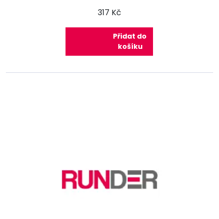
Umožňuje snazší řazení
317 Kč
Přidat do
košíku