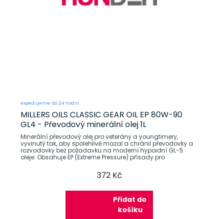
expedujeme do 24 hodin
MILLERS OILS CLASSIC GEAR OIL EP 80W-90
GL4 - Převodový minerální olej 1L
Minerální převodový olej pro veterány a youngtimery,
vyvinutý tak, aby spolehlivě mazal a chránil převodovky a
rozvodovky bez požadavku na moderní hypoidní GL-5
oleje. Obsahuje EP (Extreme Pressure) přísady pro
372 Kč
Přidat do
košíku