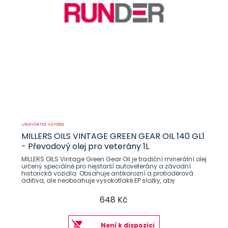
ukončená výroba
MILLERS OILS VINTAGE GREEN GEAR OIL 140 GL1
- Převodový olej pro veterány 1L
MILLERS OILS Vintage Green Gear Oil je tradiční minerální olej
určený speciálně pro nejstarší autoveterány a závodní
historická vozidla. Obsahuje antikorozní a protioděrová
aditiva, ale neobsahuje vysokotlaké EP složky, aby
648 Kč
Není k dispozici