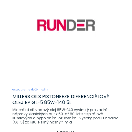
expedujeme do 24 hodin
MILLERS OILS PISTONEEZE DIFERENCIÁLOVÝ
OLEJ EP GL-5 85W-140 5L
Minerální převodový olej 85W-140 vyvinutý pro zadní
nápravy klasických aut z 60. až 80. let se spirálově-
kuželovými a hypoidními ozubeními. Vysoký podíl EP aditiv
(GL-5) zajišťuje silný nosný film a