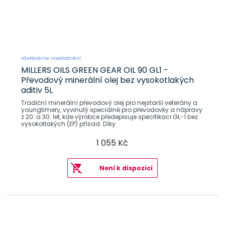
očekáváme naskladnění
MILLERS OILS GREEN GEAR OIL 90 GL1 -
Převodový minerální olej bez vysokotlakých
aditiv 5L
Tradiční minerální převodový olej pro nejstarší veterány a
youngtimery, vyvinutý speciálně pro převodovky a nápravy
z 20. a 30. let, kde výrobce předepisuje specifikaci GL-1 bez
vysokotlakých (EP) přísad. Díky
1 055 Kč
Není k dispozici