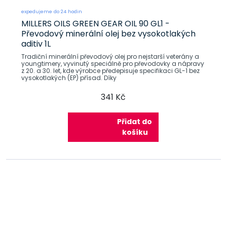
expedujeme do 24 hodin
MILLERS OILS GREEN GEAR OIL 90 GL1 -
Převodový minerální olej bez vysokotlakých
aditiv 1L
Tradiční minerální převodový olej pro nejstarší veterány a
youngtimery, vyvinutý speciálně pro převodovky a nápravy
z 20. a 30. let, kde výrobce předepisuje specifikaci GL-1 bez
vysokotlakých (EP) přísad. Díky
341 Kč
Přidat do
košíku