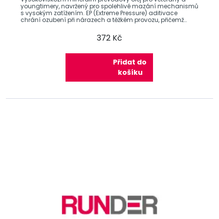
youngtimery, navržený pro spolehlivé mazání mechanismů
s vysokým zatížením. EP (Extreme Pressure) aditivace
chrání ozubení při nárazech a těžkém provozu, přičemž
specifikace GL-4
372 Kč
Přidat do
košíku