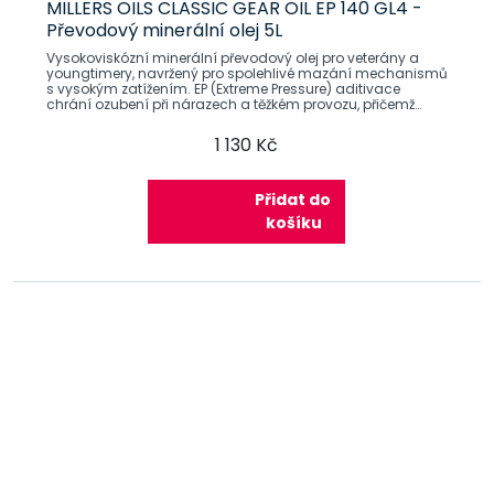
MILLERS OILS CLASSIC GEAR OIL EP 140 GL4 -
Převodový minerální olej 5L
Vysokoviskózní minerální převodový olej pro veterány a
youngtimery, navržený pro spolehlivé mazání mechanismů
s vysokým zatížením. EP (Extreme Pressure) aditivace
chrání ozubení při nárazech a těžkém provozu, přičemž
specifikace GL-4
1 130 Kč
Přidat do
košíku