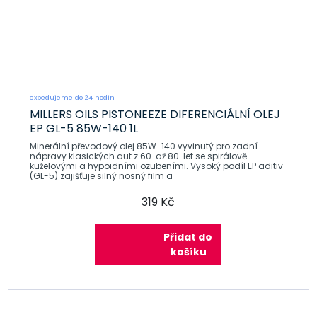
expedujeme do 24 hodin
MILLERS OILS PISTONEEZE DIFERENCIÁLNÍ OLEJ
EP GL-5 85W-140 1L
Minerální převodový olej 85W-140 vyvinutý pro zadní
nápravy klasických aut z 60. až 80. let se spirálově-
kuželovými a hypoidními ozubeními. Vysoký podíl EP aditiv
(GL-5) zajišťuje silný nosný film a
319 Kč
Přidat do
košíku