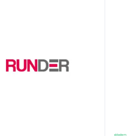
Kromě určení podle typu motoru je důležité se při výběru mo
najdete ty nejžádanější třídy, máme i oleje, které byste j
či 85W-90.
Pokud jde o viskozitu oleje, měli byste vědět toto:
Viskozita je vlastnost, která určuje hustotu nebo naopak
přičemž její označení má dvě čísla.
Prvním číslem se myslí zimní viskozita, proto je za ním i z
zimě při nízké teplotě.
Druhým číslem je viskozita při provozní teplotě, což je k
při plném výkonu a vyšší teplotě.
Platí, že čím je olej řidší, tím vyšší opotřebení motoru má
horší mazání při studeném motoru.
Moderní auta potřebují nejčastěji oleje, které mají rychlé
30, 5W-30 nebo 5W-40.
Motory s vyšší zátěží či
starší motory
zase potřebují silně
10W-40, 15W-30 nebo 15W-40.
Pokud máte doma veterán, máme pro vás i viskozity do
W20-50 či minerální oleje SAE 40 a SAE 50.
I motocyklové oleje do motorky, 
skladem