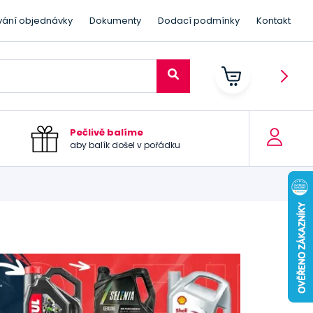
vání objednávky
Dokumenty
Dodací podmínky
Kontakt
Pečlivě balíme
aby balík došel v pořádku