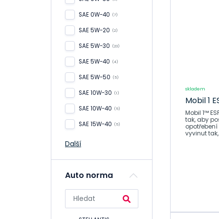
Aditiva,
SAE 0W-40
přísady
(7)
Provozní
SAE 5W-20
(2)
kapaliny
SAE 5W-30
(23)
Údržba a
SAE 5W-40
(4)
servis
SAE 5W-50
(5)
Dílna nářadí
skladem
SAE 10W-30
(1)
Akumulátory
Mobil 1 
SAE 10W-40
(5)
Mobil 1™ ESP 5W-30 Pokrokový syntet
Autokosmetika
tak, aby po
SAE 15W-40
(5)
opotřebení 
vyvinut tak
Autožárovky,
Další
stěrače
Autorohože,
vaničky
Auto norma
Laky, spreje a
doplňky
Svíčky a
žhaviče