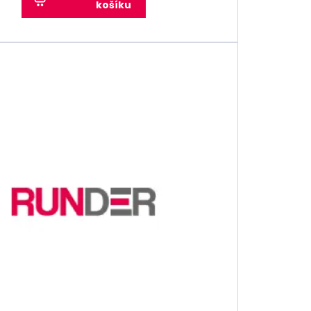
košíku
atalyzátor, příliš levné oleje obsahují mnoho síry,
sekačky či lodi, máme i ty
y, zahradní traktory a zahradní stroje celkově, ale i
 pily, křovinořezy, traktory nebo jiné nářadí, máme
e. Castroll, Dexoll, Dynamax či Husqvarna, nabízíme
 a jinou stavební techniku máme speciální motorové
elší provoz a vyšší teplotu. V nabídce najdete
ány
máme motorové oleje vhodné pro benzinové i
 zátěži, v nabídce jsou i oleje pro 2-taktní, 4-taktní