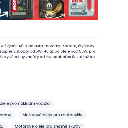
í výběr. Ať už do auta, motorky, traktoru, čtyřkolky
upné viskozity od 5W-40 až po oleje nad 50W, pro
akticky všechny značky od Hyundai, přes Suzuki až po
ntetický a syntetický
ení mezi pohyblivými částmi spalovacích motorů.
e čistotu uvnitř motoru a utěsňuje prostor mezi
leje pro nákladní vozidla
terány
Motorové oleje pro motocykly
mu dává zmíněné mazací schopnosti a dosahuje až 90
ty pro udržování čistoty, disperzanty proti usazování
ku
Motorové oleje pro sněžné skútry
ikorozní a protipěnivé složky.