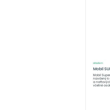
skladem
Mobil SU
Mobil Super
navržený k
a naftových
včetně oso