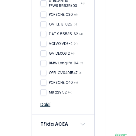
STELLANTIS
(3)
FPW9.55535/03
Brzdový
systém
PORSCHE C30
(8)
Péče o
GM-LL-B-025
(6)
motocykly
FIAT 9.55535-S2
(4)
Dům, dílna a
VOLVO VDS-2
zahrada
(4)
Povinná,doplňková
GM DEXOS 2
(8)
výbava
BMW Longlife-04
(6)
OPEL OV0401547
(5)
PORSCHE C40
(4)
MB 229.52
(16)
Další
Třída ACEA
skladem