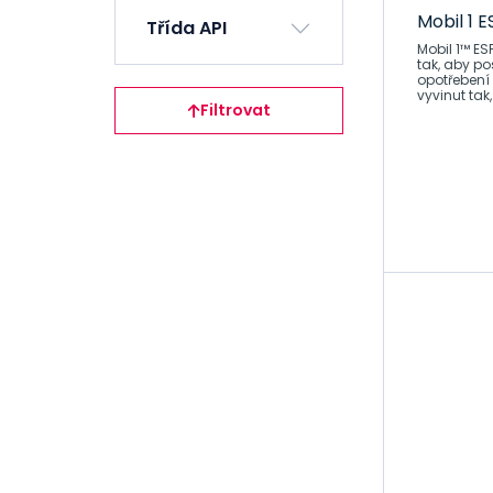
Mobil 1 
Třída API
Mobil 1™ ESP 5W-30 Pokrokový syntet
tak, aby po
opotřebení 
vyvinut tak
Filtrovat