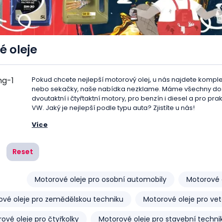
 oleje
Pokud chcete nejlepší motorový olej, u nás najdete komplexn
nebo sekačky, naše nabídka nezklame. Máme všechny dost
dvoutaktní i čtyřtaktní motory, pro benzín i diesel a pro pr
VW. Jaký je nejlepší podle typu auta? Zjistíte u nás!
Více
Motorový olej, minerální, polosy
Reset
Motorový olej
je mazivo určené ke snížení tření a opotřeb
Kromě mazání motoru ho i chladí, chrání před korozí, udržuj
Motorové oleje pro osobní automobily
Motorové o
pístem a válcem.
ové oleje pro zemědělskou techniku
Motorové oleje pro ve
Každý motorový olej je tvořen základovým olejem, který 
% objemu, ale i důležitými přísadami. Mezi ty patří detergen
ové oleje pro čtyřkolky
Motorové oleje pro stavební techni
nečistot, antioxidanty proti stárnutí oleje či modifikační, ant