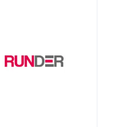
torového oleje dívat i na viskozitu. Nejen, že u nás
inde hledali marně, například 0W-20, 80W-90, 85W-140
 řídkost motorového oleje při různých teplotách,
kratka W a ta určuje, jak moc je olej tekutý při startu v
olem 100 °C a toto číslo udává, jak olej chrání motor
 a tím je nižší ochrana, ale pokud je příliš hustý, má
 mazání a šetří palivo, jde nejčastěji o třídy jako 0W-
jší mazací schopnosti a proto vyžadují třídy jako
poručené pro klasické benzinové motory, například
čtyřkolky a pro skútr