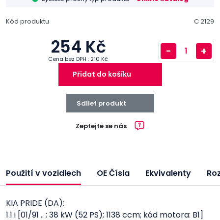
Kód produktu
C 2129
254 Kč
-
+
Cena bez DPH : 210 Kč
Přidat do košíku
Sdílet produkt
Zeptejte se nás
Použití v vozidlech
OE Čísla
Ekvivalenty
Ro
KIA PRIDE (DA):
1.1 i [01/91 .. ; 38 kW (52 PS); 1138 ccm; kód motora: B1]