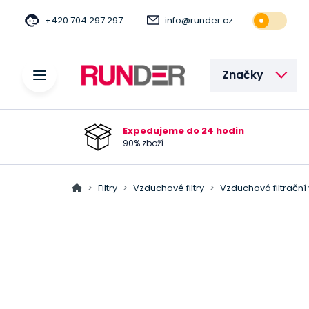
+420 704 297 297
info@runder.cz
Značky
Expedujeme do 24 hodin
90% zboží
Filtry
Vzduchové filtry
Vzduchová filtrační