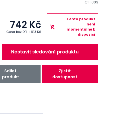
C 11 003
Tento produkt
742 Kč
není
momentálně k
Cena bez DPH : 613 Kč
dispozici
Nastavit sledování produktu
Sdílet
Zjistit
produkt
dostupnost