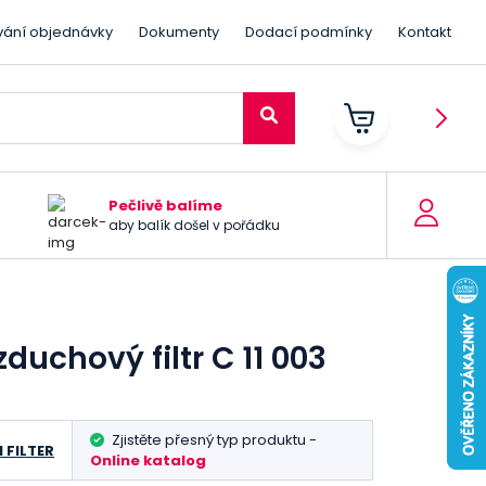
vání objednávky
Dokumenty
Dodací podmínky
Kontakt
Pečlivě balíme
aby balík došel v pořádku
duchový filtr C 11 003
Zjistěte přesný typ produktu -
 FILTER
Online katalog