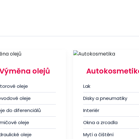
Výměna olejů
Autokosmetik
torové oleje
Lak
evodové oleje
Disky a pneumatiky
je do diferenciálů
Interiér
umičové oleje
Okna a zrcadla
raulické oleje
Mytí a čištění