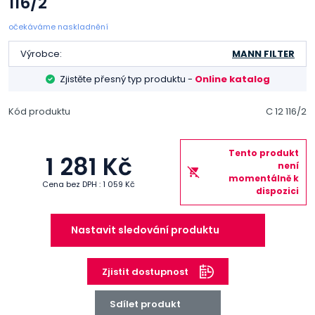
116/2
očekáváme naskladnění
Výrobce:
MANN FILTER
Zjistěte přesný typ produktu -
Online katalog
Kód produktu
C 12 116/2
Tento produkt
1 281 Kč
není
momentálně k
Cena bez DPH : 1 059 Kč
dispozici
Nastavit sledování produktu
Zjistit dostupnost
Sdílet produkt