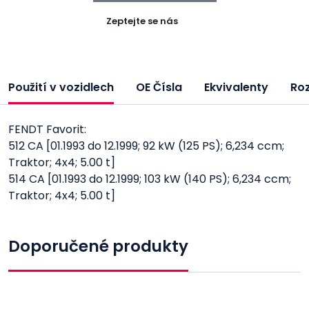
Zeptejte se nás
Použití v vozidlech
OE Čísla
Ekvivalenty
Ro
FENDT Favorit:
512 CA [01.1993 do 12.1999; 92 kW (125 PS); 6,234 ccm;
Traktor; 4x4; 5.00 t]
514 CA [01.1993 do 12.1999; 103 kW (140 PS); 6,234 ccm;
Traktor; 4x4; 5.00 t]
Doporučené produkty