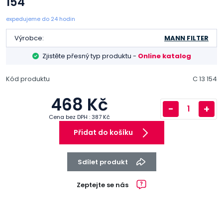
154
expedujeme do 24 hodin
Výrobce:
MANN FILTER
Zjistěte přesný typ produktu -
Online katalog
Kód produktu
C 13 154
468 Kč
-
+
Cena bez DPH : 387 Kč
Přidat do košíku
Sdílet produkt
Zeptejte se nás