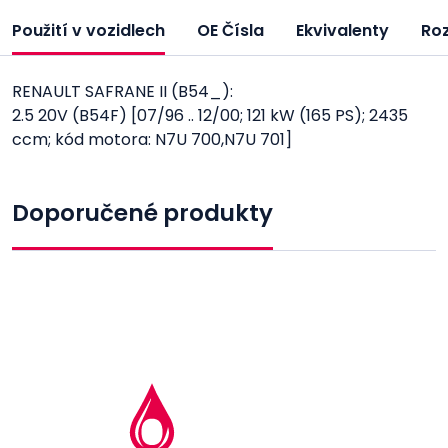
Použití v vozidlech
OE Čísla
Ekvivalenty
Ro
RENAULT SAFRANE II (B54_):
2.5 20V (B54F) [07/96 .. 12/00; 121 kW (165 PS); 2435
ccm; kód motora: N7U 700,N7U 701]
Doporučené produkty