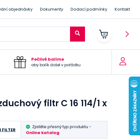
vání objednávky
Dokumenty
Dodací podmínky
Kontakt
Pečlivě balíme
aby balík došel v pořádku
uchový filtr C 16 114/1 x
Zjistěte přesný typ produktu -
 FILTER
Online katalog