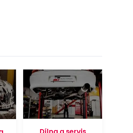
Dílna a servis
a