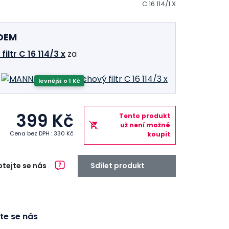
C 16 114/1 X
ADEM
ltr C 16 114/3 x
za
levnější o 1 Kč
399 Kč
Tento produkt
už není možné
Cena bez DPH : 330 Kč
koupit
tejte se nás
Sdílet produkt
te se nás