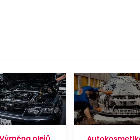
Výměna olejů
Autokosmetik