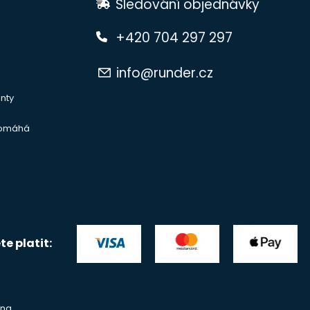
Sledování objednávky
+420 704 297 297
info@runder.cz
nty
pomáhá
e platit:
na.