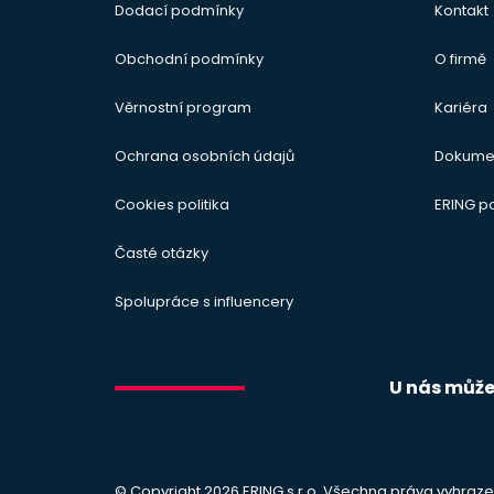
Dodací podmínky
Kontakt
Obchodní podmínky
O firmě
Věrnostní program
Kariéra
Ochrana osobních údajů
Dokume
Cookies politika
ERING 
Časté otázky
Spolupráce s influencery
U nás můžet
© Copyright 2026 ERING s.r.o. Všechna práva vyhraze