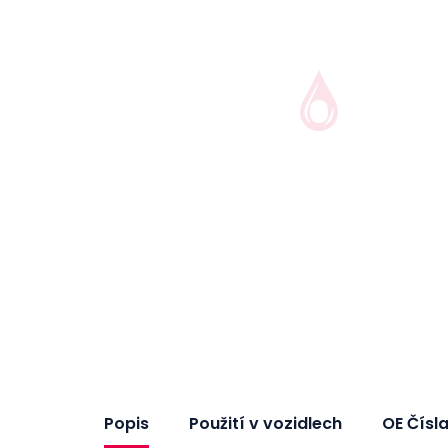
Popis
Použití v vozidlech
OE Čísl