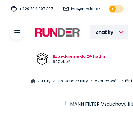
+420 704 297 297
info@runder.cz
Značky
Expedujeme do 24 hodin
90% zboží
Filtry
Vzduchové filtry
Vzduchová filtrační