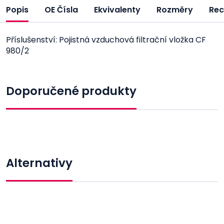
Popis
OE Čísla
Ekvivalenty
Rozměry
Rec
Příslušenství: Pojistná vzduchová filtrační vložka CF
980/2
Doporučené produkty
Alternativy