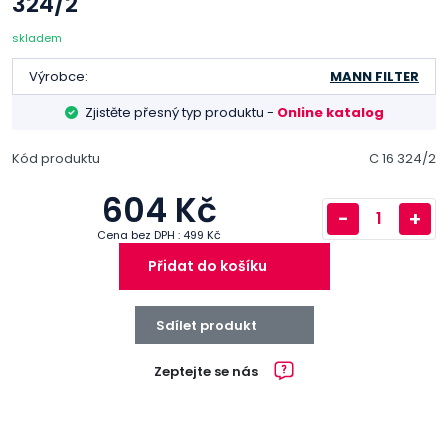
324/2
skladem
Výrobce:
MANN FILTER
Zjistěte přesný typ produktu -
Online katalog
Kód produktu
C 16 324/2
604 Kč
-
+
Cena bez DPH : 499 Kč
Přidat do košíku
Sdílet produkt
Zeptejte se nás