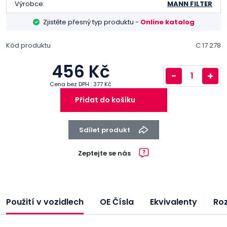
Výrobce:
MANN FILTER
Zjistěte přesný typ produktu -
Online katalog
Kód produktu
C 17 278
456 Kč
-
+
Cena bez DPH : 377 Kč
Přidat do košíku
Sdílet produkt
Zeptejte se nás
Použití v vozidlech
OE Čísla
Ekvivalenty
Ro