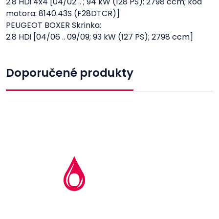
2.8 HDi 4x4 [04/02 .. ; 94 kW (128 PS); 2798 ccm; kód
motora: 8140.43S (F28DTCR)]
PEUGEOT BOXER Skrinka:
2.8 HDi [04/06 .. 09/09; 93 kW (127 PS); 2798 ccm]
Doporučené produkty