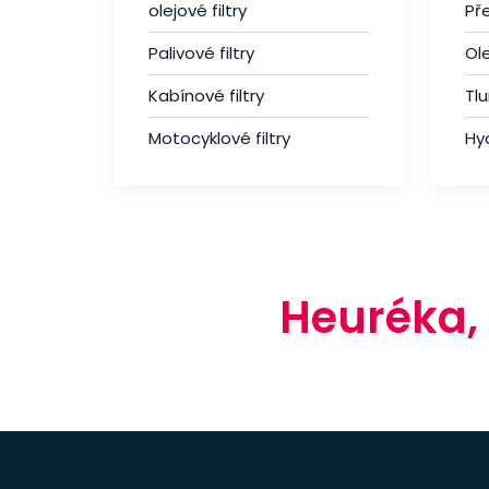
olejové filtry
Př
Palivové filtry
Ole
Kabínové filtry
Tl
Motocyklové filtry
Hyd
Heuréka,