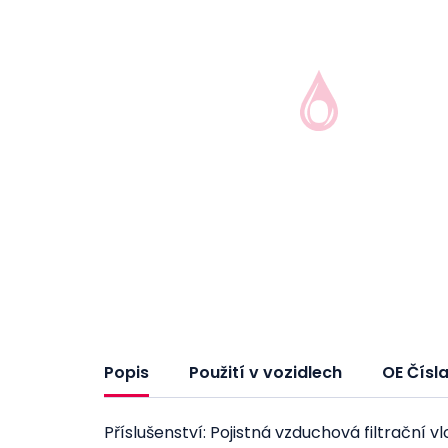
Popis
Použití v vozidlech
OE Čísl
Příslušenství: Pojistná vzduchová filtrační v