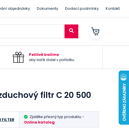
vání objednávky
Dokumenty
Dodací podmínky
Kontakt
Pečlivě balíme
aby balík došel v pořádku
duchový filtr C 20 500
Zjistěte přesný typ produktu -
 FILTER
Online katalog