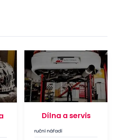
Dílna a servis
a
ruční nářadí