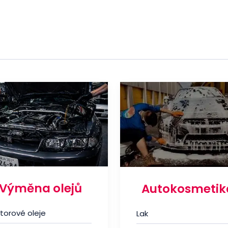
Výměna olejů
Autokosmetik
torové oleje
Lak