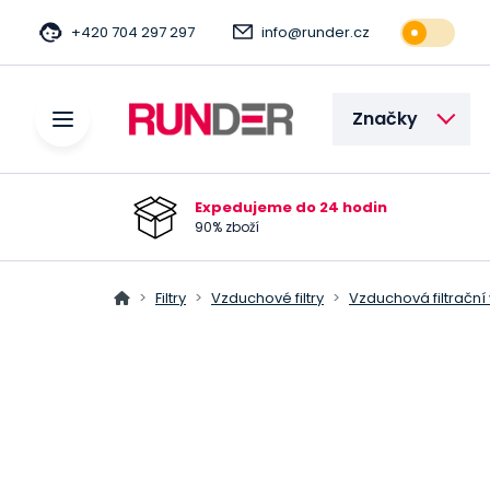
+420 704 297 297
info@runder.cz
Značky
Expedujeme do 24 hodin
90% zboží
Filtry
Vzduchové filtry
Vzduchová filtrační