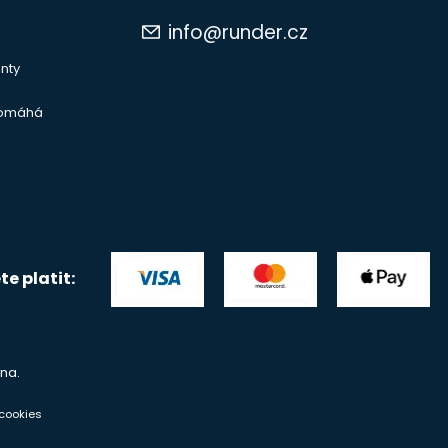
info@runder.cz
nty
pomáhá
e platit:
na.
cookies