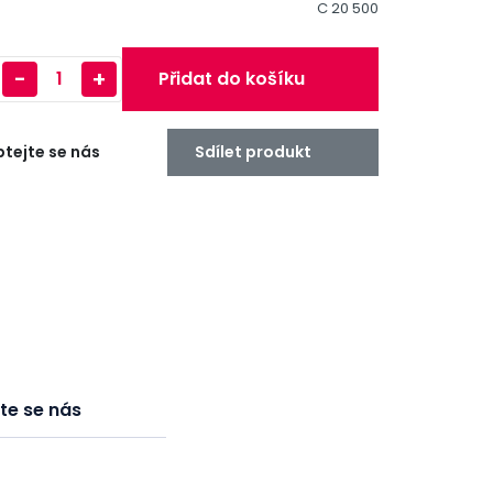
C 20 500
-
+
Přidat do košíku
tejte se nás
Sdílet produkt
te se nás