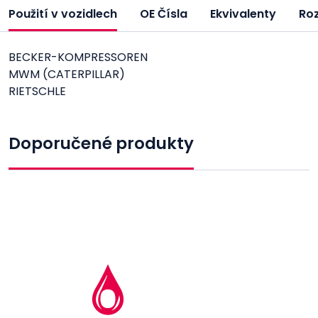
Použití v vozidlech
OE Čísla
Ekvivalenty
Ro
BECKER-KOMPRESSOREN
MWM (CATERPILLAR)
RIETSCHLE
Doporučené produkty