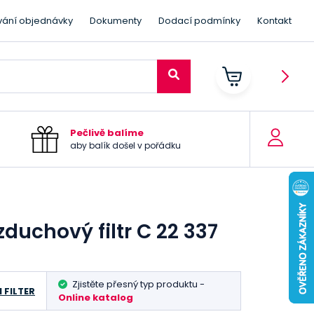
vání objednávky
Dokumenty
Dodací podmínky
Kontakt
Pečlivě balíme
aby balík došel v pořádku
duchový filtr C 22 337
Zjistěte přesný typ produktu -
 FILTER
Online katalog