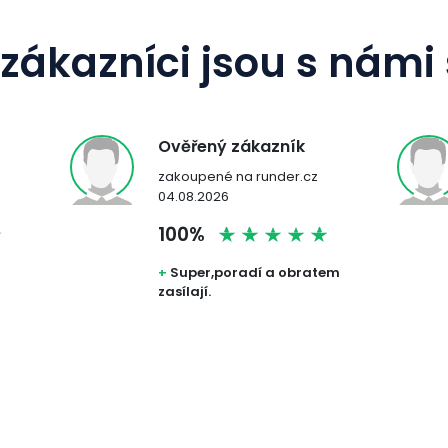
zákazníci jsou s námi
Spokojený odběratel
zakoupené na runder.cz
05.08.2026
100%
em
Že zboží je čerstvé a že došlo
rychle je dobrá věc. Ale co jsem
si nejvíce ocenil je ta výborná
komunikace přez e-mail. Jestli že
se vyskytne náhlý technický
problém, jste ihned informován a
obchod vše ihned vyřeší ve váš
prospěch. Zboží došlo navíc
rychle a bylo dobře zabalené.