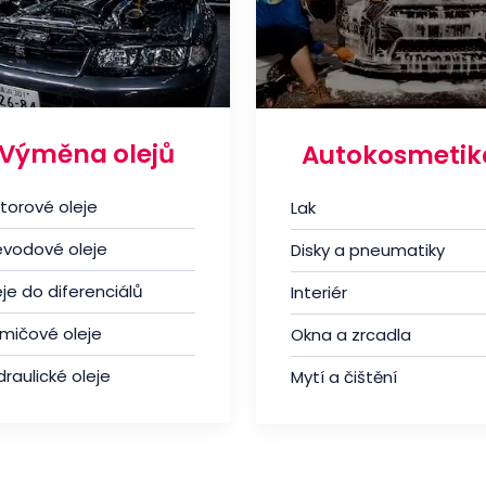
Výměna olejů
Autokosmetik
torové oleje
Lak
evodové oleje
Disky a pneumatiky
je do diferenciálů
Interiér
umičové oleje
Okna a zrcadla
raulické oleje
Mytí a čištění