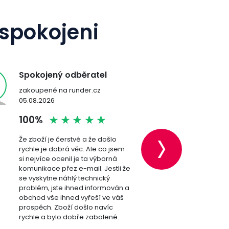
 spokojeni
Spokojený odběratel
Spokojený
zakoupené na runder.cz
zakoupené n
02.08.2026
23.07.2026
›
100%
100%
+
rychlost doručení
OK
+
výborná komunikace