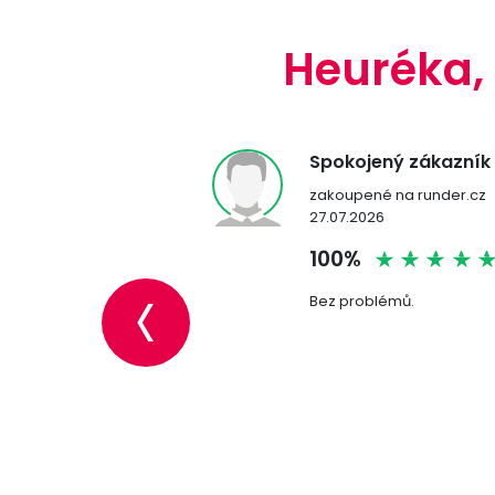
Heuréka,
jený zákazník
Ověřený zákazník
ené na runder.cz
zakoupené na runder.cz
2026
04.08.2026
‹
%
100%
oblémů.
+
Super,poradí a obrat
zasílají.