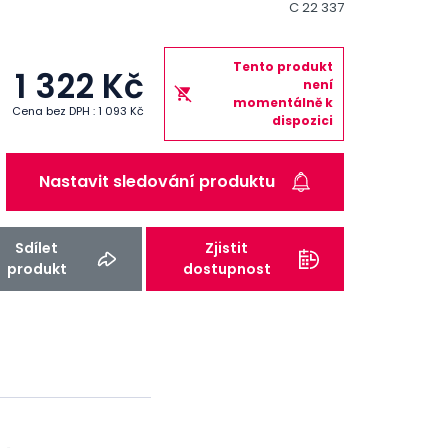
C 22 337
Tento produkt
1 322 Kč
není
momentálně k
Cena bez DPH : 1 093 Kč
dispozici
Nastavit sledování produktu
Sdílet
Zjistit
produkt
dostupnost