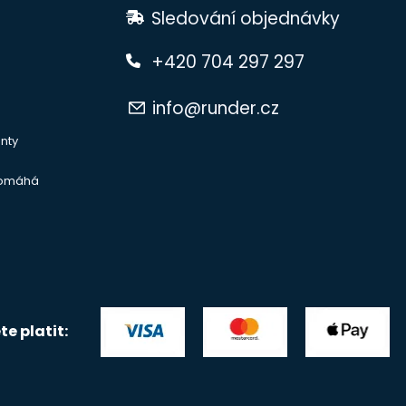
Sledování objednávky
+420 704 297 297
info@runder.cz
nty
pomáhá
e platit: