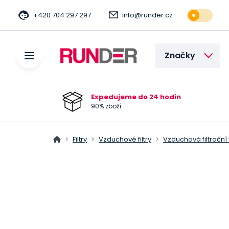
+420 704 297 297
info@runder.cz
Značky
Expedujeme do 24 hodin
90% zboží
Filtry
Vzduchové filtry
Vzduchová filtrační