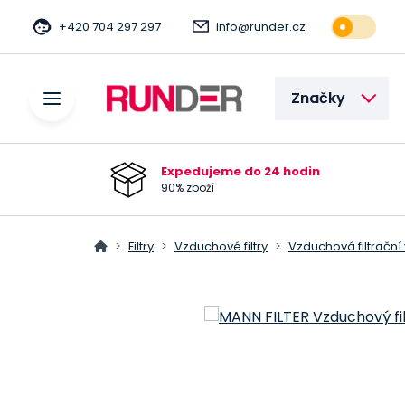
+420 704 297 297
info@runder.cz
Značky
Expedujeme do 24 hodin
90% zboží
Filtry
Vzduchové filtry
Vzduchová filtrační