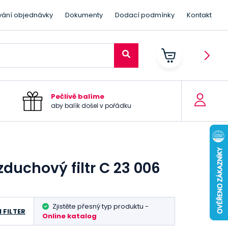
vání objednávky
Dokumenty
Dodací podmínky
Kontakt
Pečlivě balíme
aby balík došel v pořádku
duchový filtr C 23 006
Zjistěte přesný typ produktu -
 FILTER
Online katalog