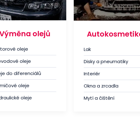
Výměna olejů
Autokosmetik
torové oleje
Lak
evodové oleje
Disky a pneumatiky
je do diferenciálů
Interiér
umičové oleje
Okna a zrcadla
raulické oleje
Mytí a čištění