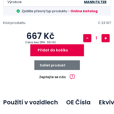
Výrobce:
MANN FILTER
Zjistěte přesný typ produktu -
Online katalog
Kód produktu
C 23 107
667 Kč
-
+
Cena bez DPH : 551 Kč
Přidat do košíku
Sdílet produkt
Zeptejte se nás
Použití v vozidlech
OE Čísla
Ekvi