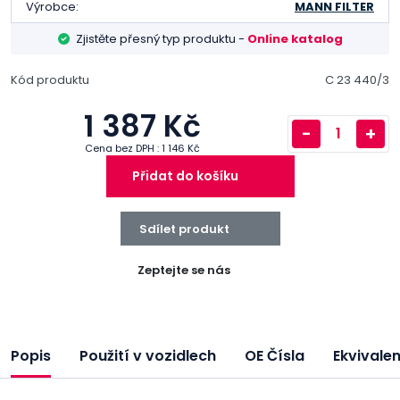
Výrobce:
MANN FILTER
Zjistěte přesný typ produktu -
Online katalog
Kód produktu
C 23 440/3
1 387 Kč
-
+
Cena bez DPH : 1 146 Kč
Přidat do košíku
Sdílet produkt
Zeptejte se nás
Popis
Použití v vozidlech
OE Čísla
Ekvivale