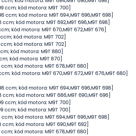
 2299 ccm; kód motora: M9T 694,M9T 696,M9T 698]
2299 ccm; kód motora: M9T 700]
 2298 ccm; kód motora: M9T 694,M9T 696,M9T 698]
2298 ccm; kód motora: M9T 692,M9T 696,M9T 698]
98 ccm; kód motora: M9T 670,M9T 672,M9T 676]
99 ccm; kód motora: M9T 702]
99 ccm; kód motora: M9T 702]
99 ccm; kód motora: M9T 880]
9 ccm; kód motora: M9T 870]
298 ccm; kód motora: M9T 678,M9T 680]
298 ccm; kód motora: M9T 670,M9T 672,M9T 676,M9T 680]
 2298 ccm; kód motora: M9T 694,M9T 696,M9T 698]
2298 ccm; kód motora: M9T 686,M9T 690,M9T 696]
2299 ccm; kód motora: M9T 700]
2299 ccm; kód motora: M9T 700]
 2299 ccm; kód motora: M9T 694,M9T 696,M9T 698]
2298 ccm; kód motora: M9T 690,M9T 692]
298 ccm; kód motora: M9T 678,M9T 680]