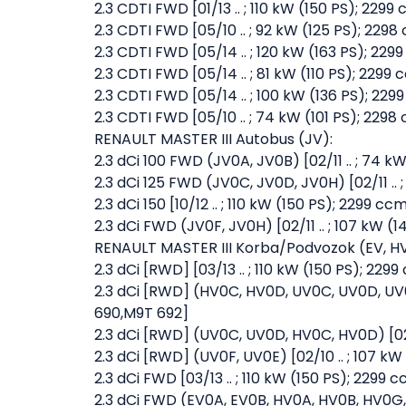
2.3 CDTI FWD [01/13 .. ; 110 kW (150 PS); 22
2.3 CDTI FWD [05/10 .. ; 92 kW (125 PS); 22
2.3 CDTI FWD [05/14 .. ; 120 kW (163 PS); 22
2.3 CDTI FWD [05/14 .. ; 81 kW (110 PS); 229
2.3 CDTI FWD [05/14 .. ; 100 kW (136 PS); 22
2.3 CDTI FWD [05/10 .. ; 74 kW (101 PS); 22
RENAULT MASTER III Autobus (JV):
2.3 dCi 100 FWD (JV0A, JV0B) [02/11 .. ; 74
2.3 dCi 125 FWD (JV0C, JV0D, JV0H) [02/11 .
2.3 dCi 150 [10/12 .. ; 110 kW (150 PS); 2299 cc
2.3 dCi FWD (JV0F, JV0H) [02/11 .. ; 107 kW 
RENAULT MASTER III Korba/Podvozok (EV, HV
2.3 dCi [RWD] [03/13 .. ; 110 kW (150 PS); 229
2.3 dCi [RWD] (HV0C, HV0D, UV0C, UV0D, UV0
690,M9T 692]
2.3 dCi [RWD] (UV0C, UV0D, HV0C, HV0D) [02/
2.3 dCi [RWD] (UV0F, UV0E) [02/10 .. ; 107 
2.3 dCi FWD [03/13 .. ; 110 kW (150 PS); 2299 
2.3 dCi FWD (EV0A, EV0B, HV0A, HV0B, HV0G, 