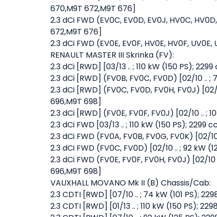
670,M9T 672,M9T 676]
2.3 dCi FWD (EV0C, EV0D, EV0J, HV0C, HV0D, 
672,M9T 676]
2.3 dCi FWD (EV0E, EV0F, HV0E, HV0F, UV0E, 
RENAULT MASTER III Skrinka (FV):
2.3 dCi [RWD] [03/13 .. ; 110 kW (150 PS); 229
2.3 dCi [RWD] (FV0B, FV0C, FV0D) [02/10 .. 
2.3 dCi [RWD] (FV0C, FV0D, FV0H, FV0J) [02/
696,M9T 698]
2.3 dCi [RWD] (FV0E, FV0F, FV0J) [02/10 .. 
2.3 dCi FWD [03/13 .. ; 110 kW (150 PS); 2299 
2.3 dCi FWD (FV0A, FV0B, FV0G, FV0K) [02/10
2.3 dCi FWD (FV0C, FV0D) [02/10 .. ; 92 kW 
2.3 dCi FWD (FV0E, FV0F, FV0H, FV0J) [02/10
696,M9T 698]
VAUXHALL MOVANO Mk II (B) Chassis/Cab:
2.3 CDTI [RWD] [07/10 .. ; 74 kW (101 PS); 
2.3 CDTI [RWD] [01/13 .. ; 110 kW (150 PS); 22