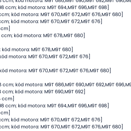
 2298 ccm; kód motora: M9T 686,M9T 690,M9T 692,M9T 696,M
 2298 ccm; kód motora: M9T 694,M9T 696,M9T 698]
298 ccm; kód motora: M9T 670,M9T 672,M9T 676,M9T 680]
98 ccm; kód motora: M9T 670,M9T 672,M9T 676]
 ccm]
298 ccm; kód motora: M9T 678,M9T 680]
cm; kód motora: M9T 678,M9T 680]
cm; kód motora: M9T 670,M9T 672,M9T 676]
cm; kód motora: M9T 670,M9T 672,M9T 676,M9T 680]
 2298 ccm; kód motora: M9T 686,M9T 690,M9T 692,M9T 696,M
2298 ccm; kód motora: M9T 690,M9T 692]
98 ccm]
 2298 ccm; kód motora: M9T 694,M9T 696,M9T 698]
 ccm]
98 ccm; kód motora: M9T 670,M9T 672,M9T 676]
298 ccm; kód motora: M9T 670,M9T 672,M9T 676,M9T 680]