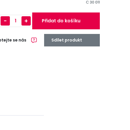
C 30 011
-
+
Přidat do košíku
tejte se nás
Sdílet produkt