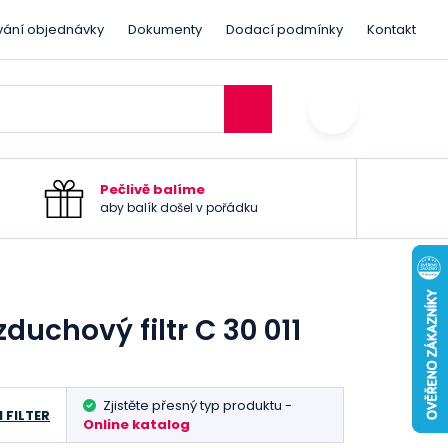
vání objednávky
Dokumenty
Dodací podmínky
Kontakt
Pečlivě balíme
aby balík došel v pořádku
duchový filtr C 30 011
Zjistěte přesný typ produktu -
 FILTER
Online katalog