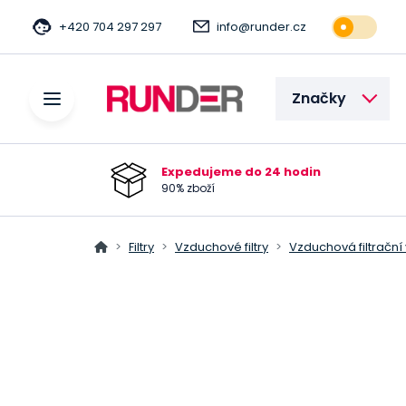
+420 704 297 297
info@runder.cz
Značky
Expedujeme do 24 hodin
90% zboží
Filtry
Vzduchové filtry
Vzduchová filtrační