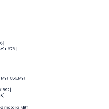
76]
,M9T 676]
a: M9T 686,M9T
T 692]
98]
kód motora: M9T