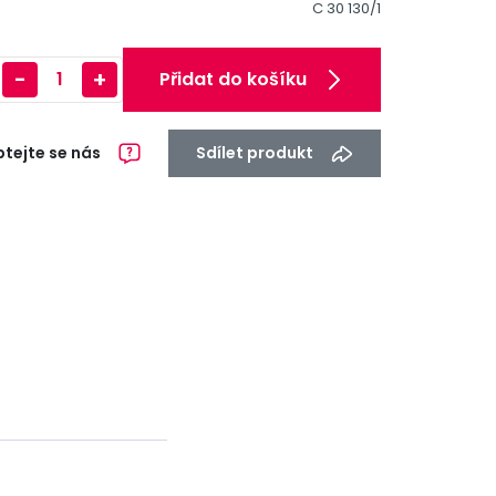
C 30 130/1
-
+
Přidat do košíku
tejte se nás
Sdílet produkt