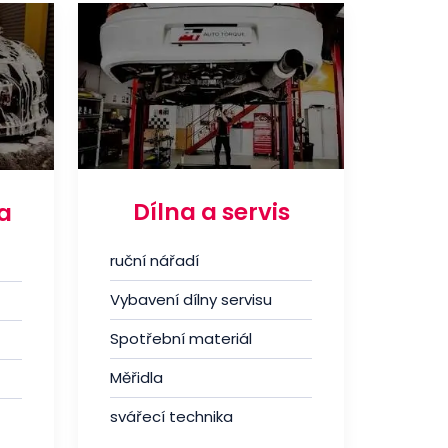
Dílna a servis
a
ruční nářadí
Vybavení dílny servisu
Spotřební materiál
Měřidla
svářecí technika