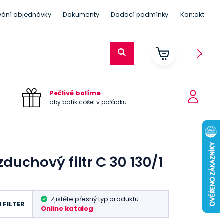
vání objednávky
Dokumenty
Dodací podmínky
Kontakt
Pečlivě balíme
aby balík došel v pořádku
duchový filtr C 30 130/1
Zjistěte přesný typ produktu -
 FILTER
Online katalog