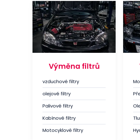
Výměna filtrů
vzduchové filtry
Mo
olejové filtry
Př
Palivové filtry
Ole
Kabínové filtry
Tl
Motocyklové filtry
Hyd