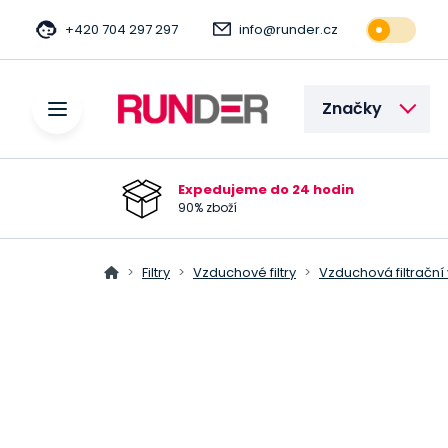
+420 704 297 297
info@runder.cz
Značky
Expedujeme do 24 hodin
90% zboží
Filtry
Vzduchové filtry
Vzduchová filtrační