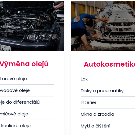
Výměna olejů
Autokosmetik
torové oleje
Lak
evodové oleje
Disky a pneumatiky
je do diferenciálů
Interiér
umičové oleje
Okna a zrcadla
raulické oleje
Mytí a čištění