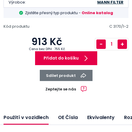
Výrobce:
MANN FILTER
Zjistěte přesný typ produktu -
Online katalog
Kód produktu
C 3170/1-2
913 Kč
-
+
Cena bez DPH : 755 Kč
Přidat do košíku
Sdílet produkt
Zeptejte se nás
Použití v vozidlech
OE Čísla
Ekvivalenty
Ro