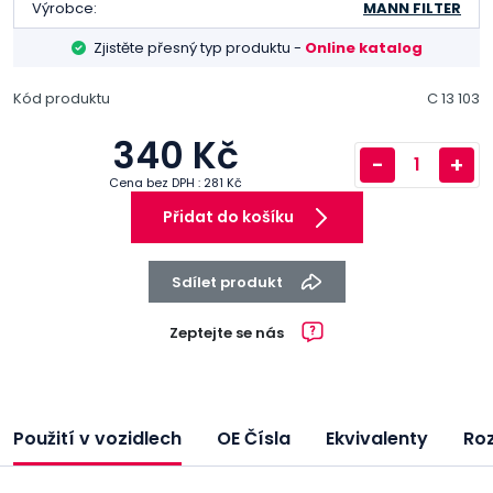
Výrobce:
MANN FILTER
Zjistěte přesný typ produktu -
Online katalog
Kód produktu
C 13 103
340 Kč
-
+
Cena bez DPH : 281 Kč
Přidat do košíku
Sdílet produkt
Zeptejte se nás
Použití v vozidlech
OE Čísla
Ekvivalenty
Ro