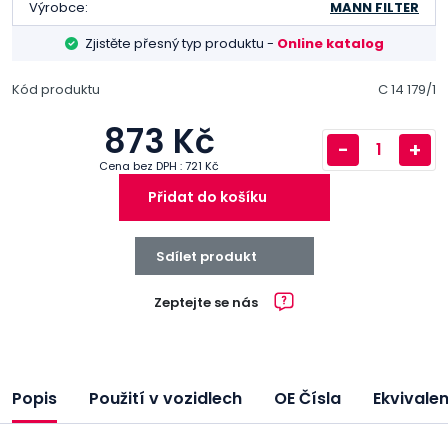
Výrobce:
MANN FILTER
Zjistěte přesný typ produktu -
Online katalog
Kód produktu
C 14 179/1
873 Kč
-
+
Cena bez DPH : 721 Kč
Přidat do košíku
Sdílet produkt
Zeptejte se nás
Popis
Použití v vozidlech
OE Čísla
Ekvivale