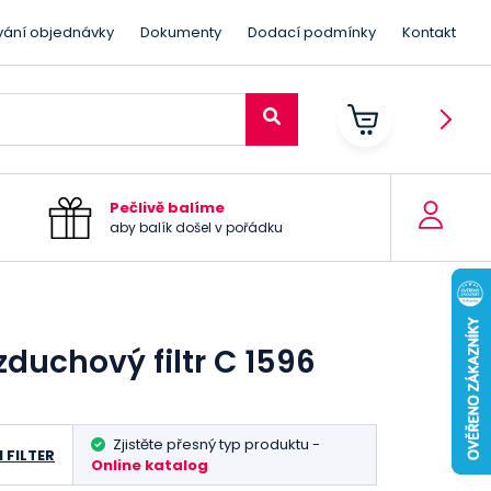
vání objednávky
Dokumenty
Dodací podmínky
Kontakt
Pečlivě balíme
aby balík došel v pořádku
duchový filtr C 1596
Zjistěte přesný typ produktu -
 FILTER
Online katalog