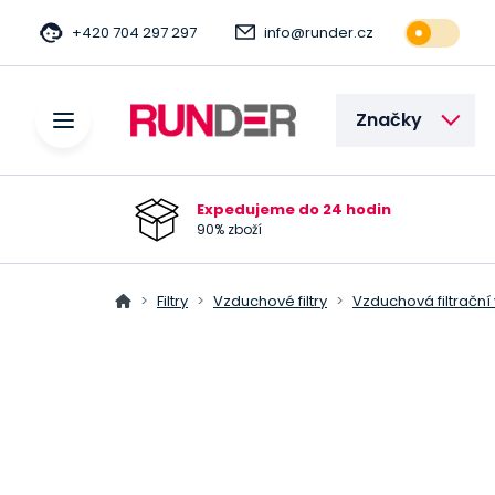
+420 704 297 297
info@runder.cz
Značky
Expedujeme do 24 hodin
90% zboží
Filtry
Vzduchové filtry
Vzduchová filtrační