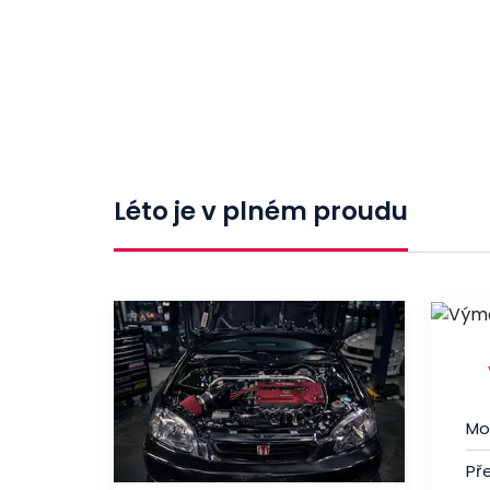
Léto je v plném proudu
Mo
Př