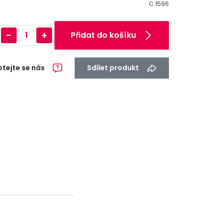
C 1596
-
+
Přidat do košíku
tejte se nás
Sdílet produkt