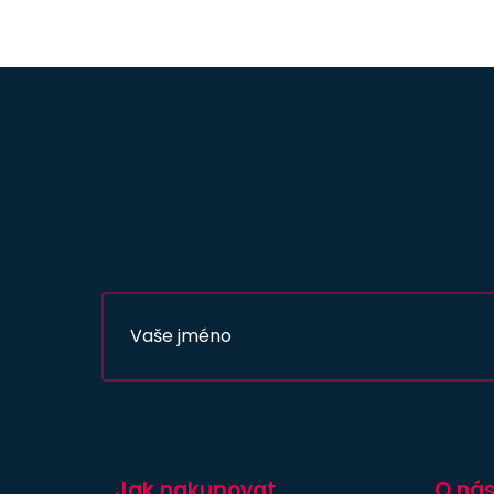
Jak nakupovat
O ná