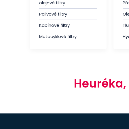
olejové filtry
Př
Palivové filtry
Ole
Kabínové filtry
Tl
Motocyklové filtry
Hyd
Heuréka,