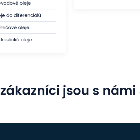
evodové oleje
je do diferenciálů
umičové oleje
raulické oleje
zákazníci jsou s námi