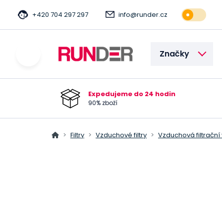
+420 704 297 297
info@runder.cz
Značky
Expedujeme do 24 hodin
90% zboží
Filtry
Vzduchové filtry
Vzduchová filtrační