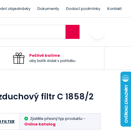
vání objednávky
Dokumenty
Dodací podmínky
Kontakt
Pečlivě balíme
aby balík došel v pořádku
duchový filtr C 1858/2
Zjistěte přesný typ produktu -
 FILTER
Online katalog