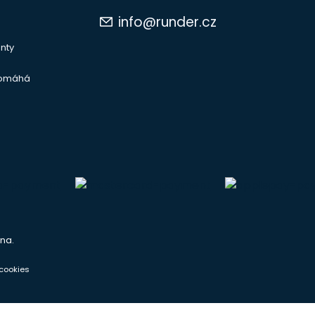
info@runder.cz
nty
pomáhá
na.
cookies