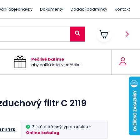
vání objednávky
Dokumenty
Dodací podmínky
Kontakt
Pečlivě balíme
aby balík došel v pořádku
duchový filtr C 2119
Zjistěte přesný typ produktu -
 FILTER
Online katalog