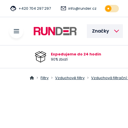
+420 704 297 297
info@runder.cz
Značky
Expedujeme do 24 hodin
90% zboží
Filtry
Vzduchové filtry
Vzduchová filtrační