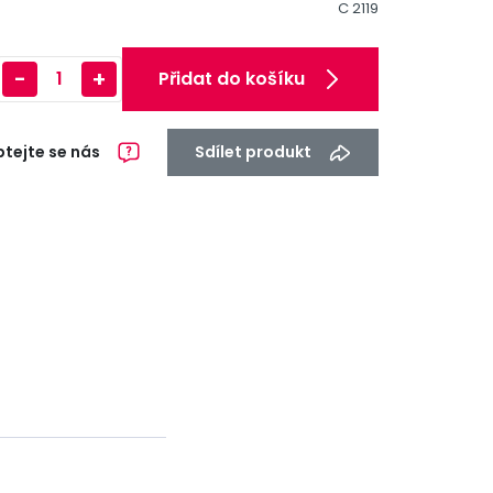
C 2119
-
+
Přidat do košíku
tejte se nás
Sdílet produkt