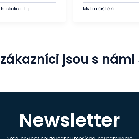
raulické oleje
Mytí a čištění
zákazníci jsou s námi
Newsletter
Akce, novinky pouze jednou měsíčně, nespamujeme.