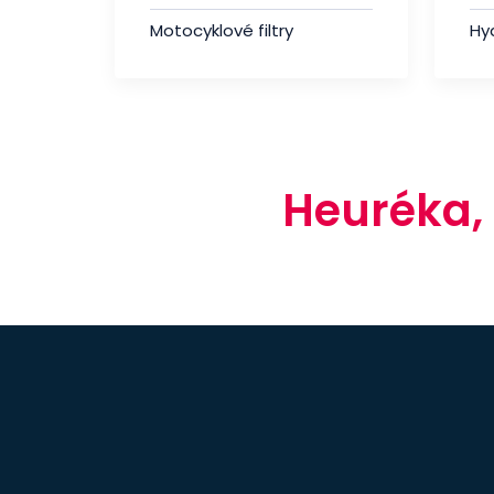
Motocyklové filtry
Hyd
Heuréka,