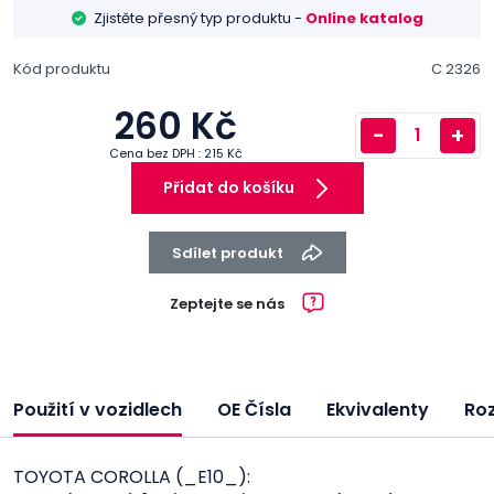
Zjistěte přesný typ produktu -
Online katalog
Kód produktu
C 2326
260 Kč
-
+
Cena bez DPH : 215 Kč
Přidat do košíku
Sdílet produkt
Zeptejte se nás
Použití v vozidlech
OE Čísla
Ekvivalenty
Ro
TOYOTA COROLLA (_E10_):