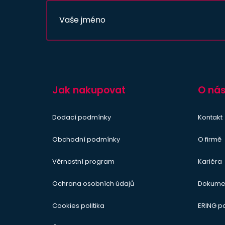
Lamborghini
Lancia
Land Rover
Lexus
MAN
Maxus
Jak nakupovat
O ná
Mazda
McLaren
Dodací podmínky
Kontakt
Mercedes-Benz
Obchodní podmínky
O firmě
MINI
Mitsubishi
Věrnostní program
Kariéra
Nissan
Ochrana osobních údajů
Dokume
Opel
Peugeot
Cookies politika
ERING 
Porsche