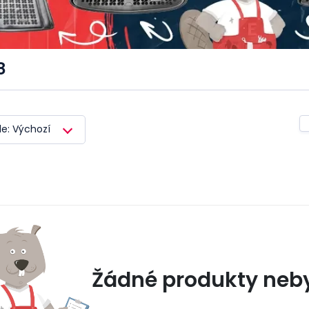
8
le: Výchozí
Žádné produkty neby