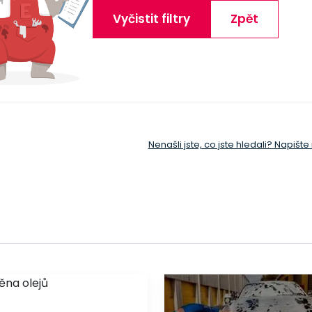
Vyčistit filtry
Zpět
Nenašli jste, co jste hledali? Napišt