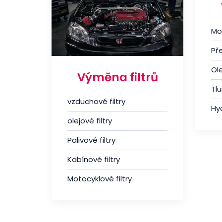
A6
A7
Mo
A8
Př
E-Tron
Q2
Ole
Výměna filtrů
Q3
Tl
Q5
vzduchové filtry
Hyd
Q7
olejové filtry
Q8
TT
Palivové filtry
BMW
Kabínové filtry
Citroën
Motocyklové filtry
Cupra
Dacia
Daewoo