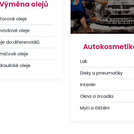
Výměna olejů
torové oleje
evodové oleje
je do diferenciálů
Autokosmetik
umičové oleje
Lak
raulické oleje
Disky a pneumatiky
Interiér
Okna a zrcadla
Mytí a čištění