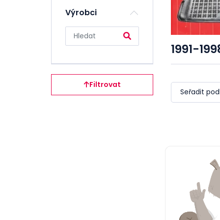
Filtry
Výrobci
Motorové
oleje
1991-199
Převodové
oleje
Hydraulické
oleje
Filtrovat
Seřadit pod
Ostatní oleje
Maziva a tuky
Aditiva,
přísady
Provozní
kapaliny
Údržba a
servis
Dílna nářadí