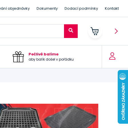
vání objednávky
Dokumenty
Dodací podmínky
Kontakt
Pečlivě balíme
aby balík došel v pořádku