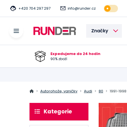
+420 704 297 297
info@runder.cz
Značky
Expedujeme do 24 hodin
90% zboží
Autorohože, vaničky
Audi
80
1991-1998
Kategorie