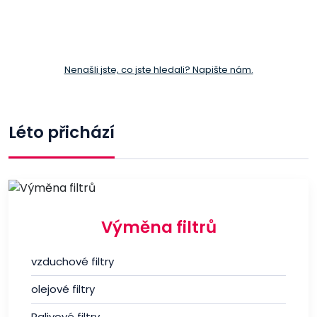
Nenašli jste, co jste hledali? Napište nám.
Léto přichází
Výměna filtrů
vzduchové filtry
olejové filtry
Palivové filtry