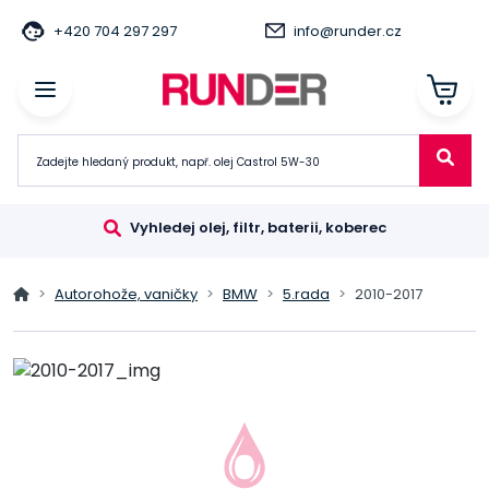
+420 704 297 297
info@runder.cz
Vyhledej olej, filtr, baterii, koberec
Autorohože, vaničky
BMW
5.rada
2010-2017