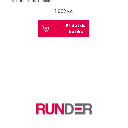
obsahuje sadu koberců
1 062 Kč
Přidat do
košíku