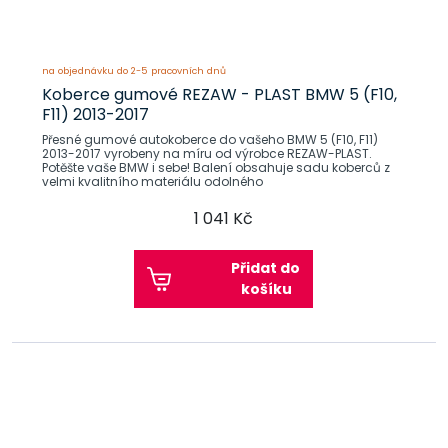
na objednávku do 2-5 pracovních dnů
Koberce gumové REZAW - PLAST BMW 5 (F10,
F11) 2013-2017
Přesné gumové autokoberce do vašeho BMW 5 (F10, F11)
2013-2017 vyrobeny na míru od výrobce REZAW-PLAST.
Potěšte vaše BMW i sebe! Balení obsahuje sadu koberců z
velmi kvalitního materiálu odolného
1 041 Kč
Přidat do
košíku