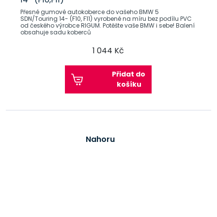
Přesné gumové autokoberce do vašeho BMW 5
SDN/Touring 14- (F10, F11) vyrobené na míru bez podílu PVC
od českého výrobce RIGUM. Potěšte vaše BMW i sebe! Balení
obsahuje sadu koberců
1 044 Kč
Přidat do
košíku
Nahoru