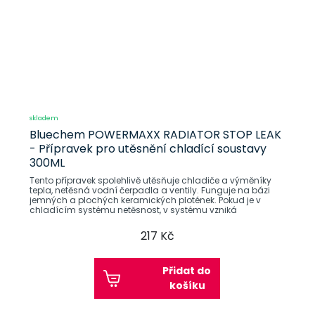
skladem
Bluechem POWERMAXX RADIATOR STOP LEAK
- Přípravek pro utěsnění chladící soustavy
300ML
Tento přípravek spolehlivě utěsňuje chladiče a výměníky
tepla, netěsná vodní čerpadla a ventily. Funguje na bázi
jemných a plochých keramických plotének. Pokud je v
chladícím systému netěsnost, v systému vzniká
217 Kč
Přidat do
košíku