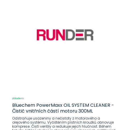
skladem
Bluechem PowerMaxx OIL SYSTEM CLEANER -
Čistič vnitřních částí motoru 300ML
Odstraňuje usazeniny a nečistoty z motorového a
olejového systému. Vyčištěním pístních kroužků obnovuje
komprese. Čistí ventily a redukuje jejich hlučnost. Během