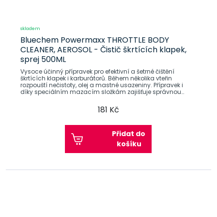
skladem
Bluechem Powermaxx THROTTLE BODY
CLEANER, AEROSOL - Čistič škrtících klapek,
sprej 500ML
Vysoce účinný přípravek pro efektivní a šetrné čištění
škrtících klapek i karburátorů. Během několika vteřin
rozpouští nečistoty, olej a mastné usazeniny. Přípravek i
díky speciálním mazacím složkám zajišťuje správnou
funkci
181 Kč
Přidat do
košíku