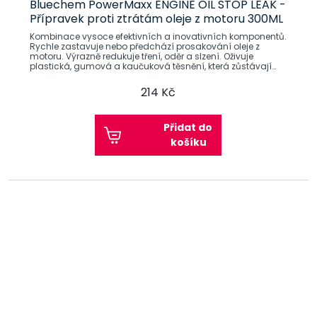
Bluechem PowerMaxx ENGINE OIL STOP LEAK -
Přípravek proti ztrátám oleje z motoru 300ML
Kombinace vysoce efektivních a inovativních komponentů.
Rychle zastavuje nebo předchází prosakování oleje z
motoru. Výrazně redukuje tření, oděr a slzení. Oživuje
plastická, gumová a kaučuková těsnění, která zůstávají
opět pružná.
214 Kč
Přidat do
košíku