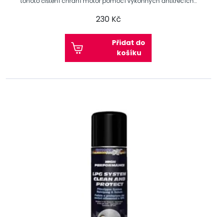
tohoto čištění chrání motor pomocí výkonných antitřecích
mazacích složek
230 Kč
Přidat do
košíku