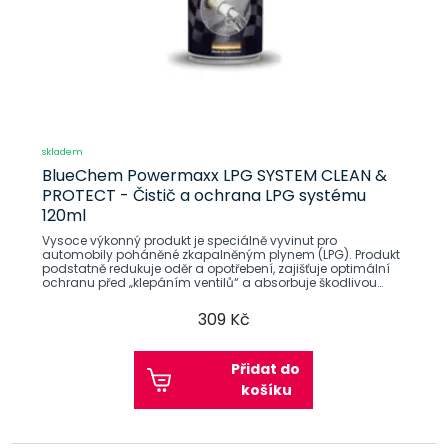
skladem
BlueChem Powermaxx LPG SYSTEM CLEAN &
PROTECT - Čistič a ochrana LPG systému
120ml
Vysoce výkonný produkt je speciálně vyvinut pro
automobily poháněné zkapalněným plynem (LPG). Produkt
podstatně redukuje oděr a opotřebení, zajišťuje optimální
ochranu před „klepáním ventilů“ a absorbuje škodlivou
vlhkost a tím
309 Kč
Přidat do
košíku