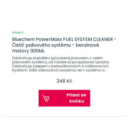
skladem
Bluechem PowerMaxx FUEL SYSTEM CLEANER -
Čistič palivového systému - benzinové
motory 300ML
Odstraňuje znečištění způsobené provozem v celém
palivovém systému, od nádrže až po spalovací prostor.
Odstraňuje zalepení v karburátorových a vstřikovacích
tryskách. Dále odbourává usazenou rez v systému a
karbonizaci ve
248 Kč
Přidat do
košíku