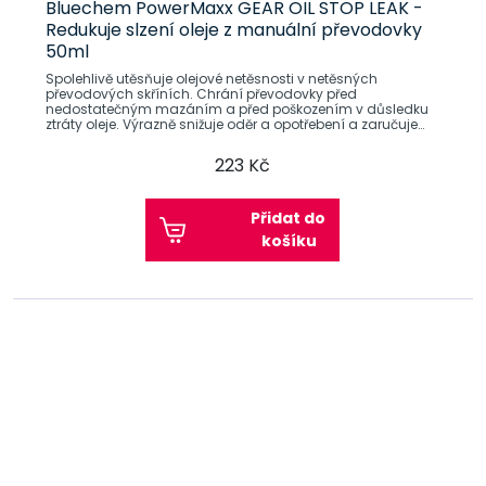
Bluechem PowerMaxx GEAR OIL STOP LEAK -
Redukuje slzení oleje z manuální převodovky
50ml
Spolehlivě utěsňuje olejové netěsnosti v netěsných
převodových skříních. Chrání převodovky před
nedostatečným mazáním a před poškozením v důsledku
ztráty oleje. Výrazně snižuje oděr a opotřebení a zaručuje
optimální mazání. Ošetřuje
223 Kč
Přidat do
košíku