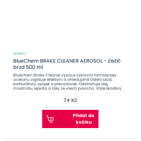
skladem
BlueChem BRAKE CLEANER AEROSOL - čistič
brzd 500 ml
Bluechem Brake Cleaner vysoce výkonná formule bez
acetonu zajišťuje efektivní a ohleduplné čištění brzd,
karburátorů, spojek a převodovek. Odstraňuje olej,
mastnotu, lepidla a laky ze všech povrchů. Váže škodlivý
brzdový
74 Kč
Přidat do
košíku