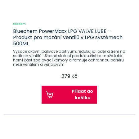
skladem
Bluechem PowerMaxx LPG VALVE LUBE -
Produkt pro mazání ventilů v LPG systémech
500ML
Vysoce aktivní palivové aditivum, redukující oděr a tření na
sedlech ventilů. Úžasné složení produktu čistí a maže také
horní část spalovací komory a formuje ochrannou bariéru
mezi ventilem a ventilovým
279 Kč
Přidat do
košíku