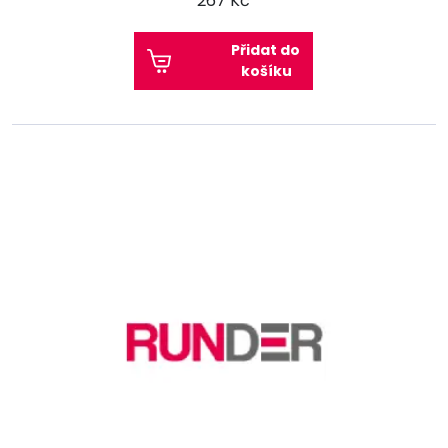
267 Kč
Přidat do
košíku