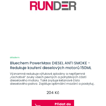
skladem
Bluechem PowerMaxx DIESEL ANTI SMOKE -
Redukuje kouření dieselových motorů 150ML
Významně redukuje výfukové zplodiny a nepříjemné
„rachotivé“ zvuky všech pevných a pohyblivých částí
dieselového motoru. Také zvyšuje ketanové číslo
dieselového paliva. Zajišťuje optimální mazání a poskytuje
čisté a silné spalování
204 Kč
Přidat do