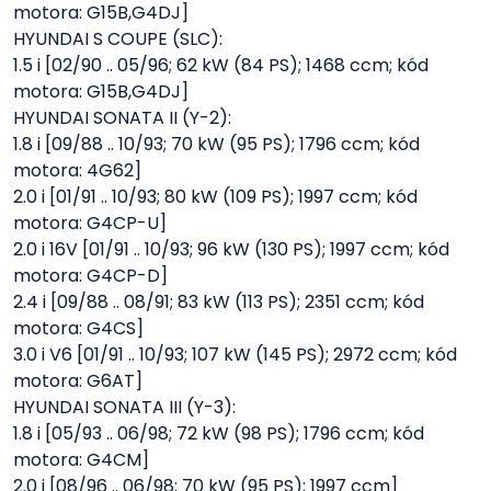
motora: G15B,G4DJ]
HYUNDAI S COUPE (SLC):
1.5 i [02/90 .. 05/96; 62 kW (84 PS); 1468 ccm; kód
motora: G15B,G4DJ]
HYUNDAI SONATA II (Y-2):
1.8 i [09/88 .. 10/93; 70 kW (95 PS); 1796 ccm; kód
motora: 4G62]
2.0 i [01/91 .. 10/93; 80 kW (109 PS); 1997 ccm; kód
motora: G4CP-U]
2.0 i 16V [01/91 .. 10/93; 96 kW (130 PS); 1997 ccm; kód
motora: G4CP-D]
2.4 i [09/88 .. 08/91; 83 kW (113 PS); 2351 ccm; kód
motora: G4CS]
3.0 i V6 [01/91 .. 10/93; 107 kW (145 PS); 2972 ccm; kód
motora: G6AT]
HYUNDAI SONATA III (Y-3):
1.8 i [05/93 .. 06/98; 72 kW (98 PS); 1796 ccm; kód
motora: G4CM]
2.0 i [08/96 .. 06/98; 70 kW (95 PS); 1997 ccm]