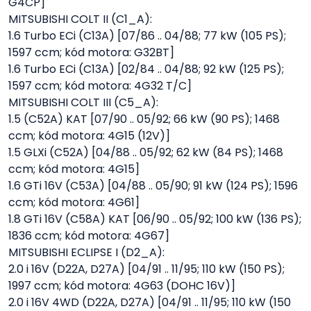
G4CP]
MITSUBISHI COLT II (C1_A):
1.6 Turbo ECi (C13A) [07/86 .. 04/88; 77 kW (105 PS);
1597 ccm; kód motora: G32BT]
1.6 Turbo ECi (C13A) [02/84 .. 04/88; 92 kW (125 PS);
1597 ccm; kód motora: 4G32 T/C]
MITSUBISHI COLT III (C5_A):
1.5 (C52A) KAT [07/90 .. 05/92; 66 kW (90 PS); 1468
ccm; kód motora: 4G15 (12V)]
1.5 GLXi (C52A) [04/88 .. 05/92; 62 kW (84 PS); 1468
ccm; kód motora: 4G15]
1.6 GTi 16V (C53A) [04/88 .. 05/90; 91 kW (124 PS); 1596
ccm; kód motora: 4G61]
1.8 GTi 16V (C58A) KAT [06/90 .. 05/92; 100 kW (136 PS);
1836 ccm; kód motora: 4G67]
MITSUBISHI ECLIPSE I (D2_A):
2.0 i 16V (D22A, D27A) [04/91 .. 11/95; 110 kW (150 PS);
1997 ccm; kód motora: 4G63 (DOHC 16V)]
2.0 i 16V 4WD (D22A, D27A) [04/91 .. 11/95; 110 kW (150