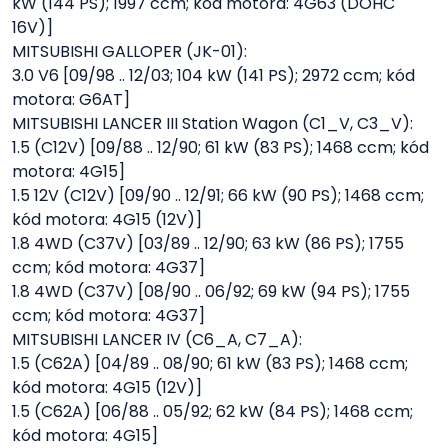
kW (144 PS); 1997 ccm; kód motora: 4G63 (DOHC
16V)]
MITSUBISHI GALLOPER (JK-01):
3.0 V6 [09/98 .. 12/03; 104 kW (141 PS); 2972 ccm; kód
motora: G6AT]
MITSUBISHI LANCER III Station Wagon (C1_V, C3_V):
1.5 (C12V) [09/88 .. 12/90; 61 kW (83 PS); 1468 ccm; kód
motora: 4G15]
1.5 12V (C12V) [09/90 .. 12/91; 66 kW (90 PS); 1468 ccm;
kód motora: 4G15 (12V)]
1.8 4WD (C37V) [03/89 .. 12/90; 63 kW (86 PS); 1755
ccm; kód motora: 4G37]
1.8 4WD (C37V) [08/90 .. 06/92; 69 kW (94 PS); 1755
ccm; kód motora: 4G37]
MITSUBISHI LANCER IV (C6_A, C7_A):
1.5 (C62A) [04/89 .. 08/90; 61 kW (83 PS); 1468 ccm;
kód motora: 4G15 (12V)]
1.5 (C62A) [06/88 .. 05/92; 62 kW (84 PS); 1468 ccm;
kód motora: 4G15]